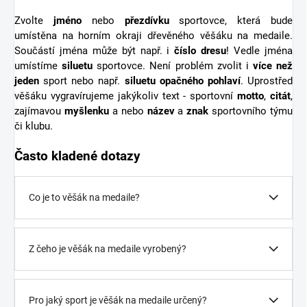
Zvolte
jméno
nebo
přezdívku
sportovce, která bude
umístěna na horním okraji dřevěného věšáku na medaile.
Součástí jména může být např. i
číslo dresu
! Vedle jména
umístíme
siluetu
sportovce. Není problém zvolit i
více než
jeden
sport nebo např.
siluetu opačného pohlaví
. Uprostřed
věšáku vygravírujeme jakýkoliv text - sportovní
motto
,
citát
,
zajímavou
myšlenku
a nebo
název
a
znak
sportovního týmu
či klubu.
Často kladené dotazy
Co je to věšák na medaile?
Z čeho je věšák na medaile vyrobený?
Pro jaký sport je věšák na medaile určený?