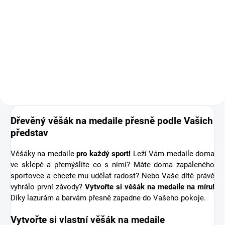
Doplňte objednávku věšáku na
medaile o osobní dřevěnou
medaili se jménem. Pro někoho
první medaile, pro jiného krásná
připomínka sportovní podpory od
těch nejbližších. Stuha s...
Dřevěný věšák na medaile přesně podle Vašich
představ
Věšáky na medaile
pro každý sport!
Leží Vám medaile doma
ve sklepě a přemýšlíte co s nimi? Máte doma zapáleného
sportovce a chcete mu udělat radost? Nebo Vaše dítě právě
vyhrálo první závody?
Vytvořte si věšák na medaile na míru!
Díky lazurám a barvám přesně zapadne do Vašeho pokoje.
Vytvořte si vlastní věšák na medaile