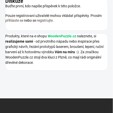
Diskuze
Buďte první, kdo napíše příspěvek k této položce.
Pouze registrovaní uživatelé mohou vkládat příspěvky. Prosím
přihlaste se
nebo se
registrujte
.
Produkty, které na e-shopu
WoodenPuzzle.cz
naleznete, si
realizujeme sami
- od prvotního nápadu nebo inspirace přes
grafický návrh, řezání prototypů laserem, broušení, lepení, ruční
barvení až k hotovému výrobku
Vám na míru
:-). Za značkou
WoodenPuzzle.cz stojí dva kluci z Plzně, co mají rádi originální
dřevěné dekorace.
Z
á
p