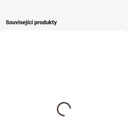
Související produkty
NOVINKA
SKLADEM
Dřevěná medaile se
jménem
69 Kč
Detail