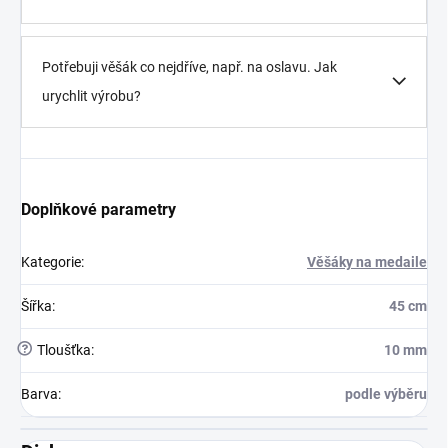
Potřebuji věšák co nejdříve, např. na oslavu. Jak
urychlit výrobu?
Doplňkové parametry
Kategorie
:
Věšáky na medaile
Šířka
:
45 cm
?
Tloušťka
:
10 mm
Barva
:
podle výběru