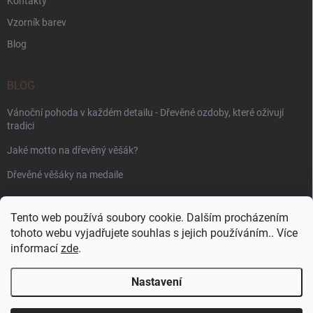
Kontakty
Vzorník barev
Blog
BLOG
Vánoční pohoda v každém detailu - Dřevěné ozdoby, které oživují
tradici
Jaké motto na dřevěný věšák?
Dřevěné věšáky na medaile
PŘIJÍMÁME ONLINE PLATBY
Tento web používá soubory cookie. Dalším procházením
tohoto webu vyjadřujete souhlas s jejich používáním.. Více
informací
zde
.
Nastavení