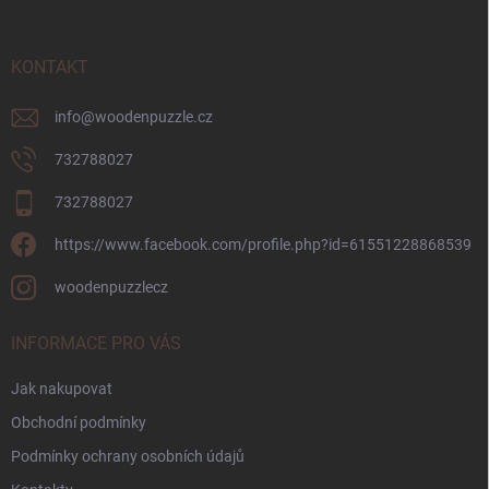
a
t
í
KONTAKT
info
@
woodenpuzzle.cz
732788027
732788027
https://www.facebook.com/profile.php?id=61551228868539
woodenpuzzlecz
INFORMACE PRO VÁS
Jak nakupovat
Obchodní podmínky
Podmínky ochrany osobních údajů