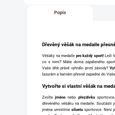
Popis
Dřevěný věšák na medaile přesně
Věšáky na medaile
pro každý sport!
Leží V
co s nimi? Máte doma zapáleného spor
Vaše dítě právě vyhrálo první závody?
Vy
lazurám a barvám přesně zapadne do Vaše
Vytvořte si vlastní věšák na meda
Zvolte
jméno
nebo
přezdívku
sportovce,
dřevěného věšáku na medaile. Součástí 
jména umístíme
siluetu
sportovce. Není p