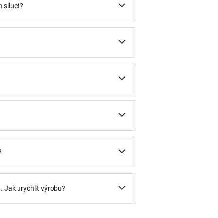
 siluet?
?
?
u. Jak urychlit výrobu?