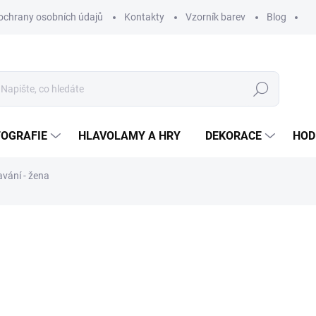
ochrany osobních údajů
Kontakty
Vzorník barev
Blog
Hledat
TOGRAFIE
HLAVOLAMY A HRY
DEKORACE
HOD
avání - žena
ní
ZNAČKA:
WOODENPUZZLE.CZ
od 590 Kč
od
2
od
247,11 Kč
bez DPH
Měrná