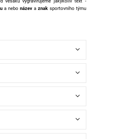
ed věšáku vygravírujeme jakýkoliv text -
u
a nebo
název
a
znak
sportovního týmu