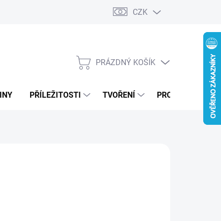
CZK
PRÁZDNÝ KOŠÍK
NÁKUPNÍ
KOŠÍK
INY
PŘÍLEŽITOSTI
TVOŘENÍ
PRO FIRMY
99 Kč