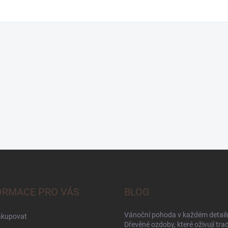
ORMACE PRO VÁS
BLOG
Vánoční pohoda v každém detailu
akupovat
Dřevěné ozdoby, které oživují trad