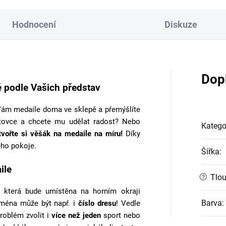
Hodnocení
Diskuze
Dop
 podle Vašich představ
ám medaile doma ve sklepě a přemýšlíte
tovce a chcete mu udělat radost? Nebo
Katego
tvořte si věšák na medaile na míru!
Díky
ho pokoje.
Šířka
:
ile
?
Tlou
 která bude umístěna na horním okraji
Barva
:
jména může být např. i
číslo dresu
! Vedle
roblém zvolit i
více než jeden
sport nebo