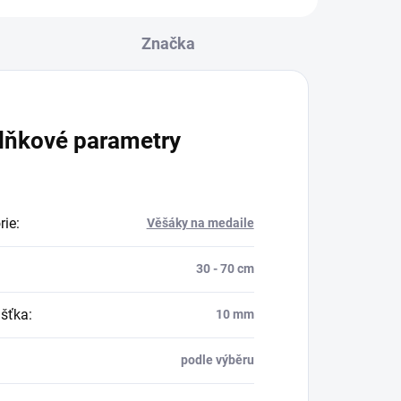
Značka
lňkové parametry
rie
:
Věšáky na medaile
30 - 70 cm
šťka
:
10 mm
podle výběru