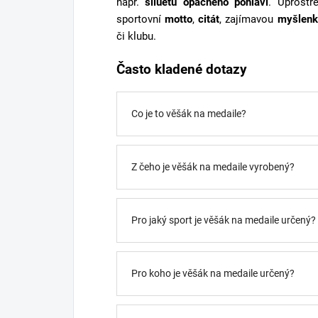
např.
siluetu opačného pohlaví
. Uprostř
sportovní
motto
,
citát
, zajímavou
myšlenk
či klubu.
Často kladené dotazy
Co je to věšák na medaile?
Z čeho je věšák na medaile vyrobený?
Pro jaký sport je věšák na medaile určený?
Pro koho je věšák na medaile určený?