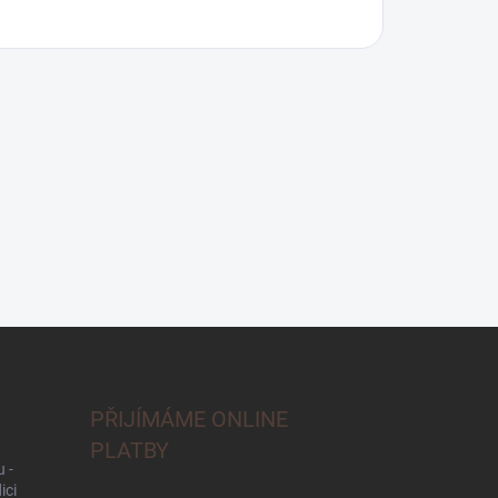
PŘIJÍMÁME ONLINE
PLATBY
 -
ici