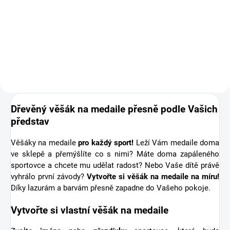
Doplňte objednávku věšáku na
medaile o osobní dřevěnou
medaili se jménem. Pro někoho
první medaile, pro jiného krásná
připomínka sportovní podpory od
těch nejbližších. Stuha s...
Dřevěný věšák na medaile přesně podle Vašich
představ
Věšáky na medaile
pro každý sport!
Leží Vám medaile doma
ve sklepě a přemýšlíte co s nimi? Máte doma zapáleného
sportovce a chcete mu udělat radost? Nebo Vaše dítě právě
vyhrálo první závody?
Vytvořte si věšák na medaile na míru!
Díky lazurám a barvám přesně zapadne do Vašeho pokoje.
Vytvořte si vlastní věšák na medaile