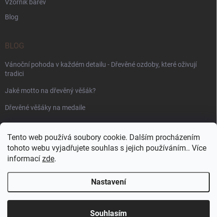
Vzorník barev
Blog
BLOG
Vánoční pohoda v každém detailu - Dřevěné ozdoby, které oživují
tradici
Jaké motto na dřevěný věšák?
Dřevěné věšáky na medaile
PŘIJÍMÁME ONLINE PLATBY
Tento web používá soubory cookie. Dalším procházením
tohoto webu vyjadřujete souhlas s jejich používáním.. Více
informací
zde
.
Nastavení
Copyright 2026
WoodenPuzzle.cz
. Všechna práva vyhrazena.
Souhlasím