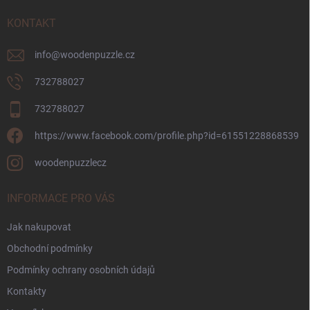
t
í
KONTAKT
info
@
woodenpuzzle.cz
732788027
732788027
https://www.facebook.com/profile.php?id=61551228868539
woodenpuzzlecz
INFORMACE PRO VÁS
Jak nakupovat
Obchodní podmínky
Podmínky ochrany osobních údajů
Kontakty