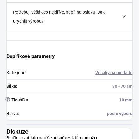
Potřebuji věšák co nejdříve, např. na oslavu. Jak
urychlit výrobu?
Doplňkové parametry
Kategorie
:
Věšáky na medaile
Šířka
:
30 - 70 cm
?
Tloušťka
:
10 mm
Barva
:
podle výběru
Diskuze
Buďte první, kdo napíše příspěvek k této položce.