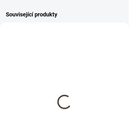
Související produkty
NOVINKA
SKLADEM
Dřevěná medaile se
jménem
69 Kč
Detail