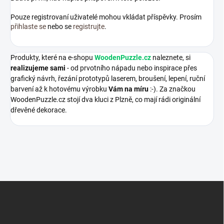
Pouze registrovaní uživatelé mohou vkládat příspěvky. Prosím
přihlaste se
nebo se
registrujte
.
Produkty, které na e-shopu
WoodenPuzzle.cz
naleznete, si
realizujeme sami
- od prvotního nápadu nebo inspirace přes
grafický návrh, řezání prototypů laserem, broušení, lepení, ruční
barvení až k hotovému výrobku
Vám na míru
:-). Za značkou
WoodenPuzzle.cz stojí dva kluci z Plzně, co mají rádi originální
dřevěné dekorace.
Z
á
p
a