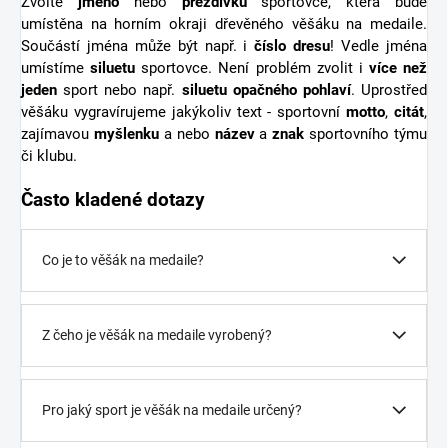
Zvolte
jméno
nebo
přezdívku
sportovce, která bude
umístěna na horním okraji dřevěného věšáku na medaile.
Součástí jména může být např. i
číslo dresu
! Vedle jména
umístíme
siluetu
sportovce. Není problém zvolit i
více než
jeden
sport nebo např.
siluetu opačného pohlaví
. Uprostřed
věšáku vygravírujeme jakýkoliv text - sportovní
motto
,
citát
,
zajímavou
myšlenku
a nebo
název
a
znak
sportovního týmu
či klubu.
Často kladené dotazy
Co je to věšák na medaile?
Z čeho je věšák na medaile vyrobený?
Pro jaký sport je věšák na medaile určený?