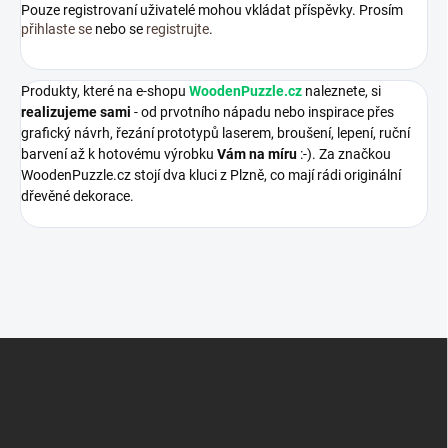
Pouze registrovaní uživatelé mohou vkládat příspěvky. Prosím
přihlaste se
nebo se
registrujte
.
Produkty, které na e-shopu
WoodenPuzzle.cz
naleznete, si
realizujeme sami
- od prvotního nápadu nebo inspirace přes
grafický návrh, řezání prototypů laserem, broušení, lepení, ruční
barvení až k hotovému výrobku
Vám na míru
:-). Za značkou
WoodenPuzzle.cz stojí dva kluci z Plzně, co mají rádi originální
dřevěné dekorace.
Z
á
p
a
t