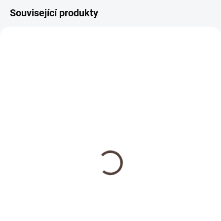
Související produkty
NOVINKA
SKLADEM
Dřevěná medaile se
jménem
69 Kč
Detail
Doplňte objednávku věšáku na