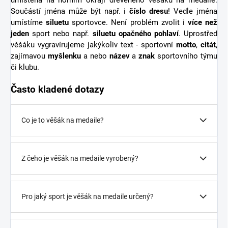
Součástí jména může být např. i
číslo dresu
! Vedle jména
umístíme
siluetu
sportovce. Není problém zvolit i
více než
jeden
sport nebo např.
siluetu opačného pohlaví
. Uprostřed
věšáku vygravírujeme jakýkoliv text - sportovní
motto
,
citát
,
zajímavou
myšlenku
a nebo
název
a
znak
sportovního týmu
či klubu.
Často kladené dotazy
Co je to věšák na medaile?
Z čeho je věšák na medaile vyrobený?
Pro jaký sport je věšák na medaile určený?