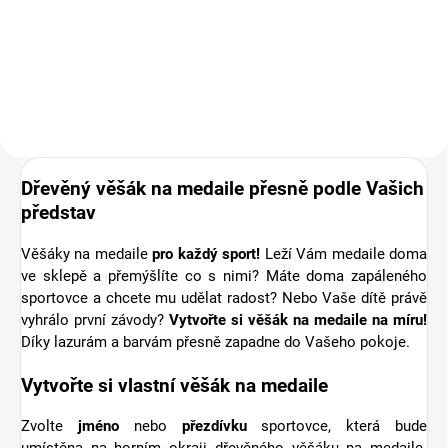
medaile o osobní dřevěnou
medaili se jménem. Pro někoho
první medaile, pro jiného krásná
připomínka sportovní podpory od
těch nejbližších. Stuha s...
Dřevěný věšák na medaile přesně podle Vašich
představ
Věšáky na medaile
pro každý sport!
Leží Vám medaile doma
ve sklepě a přemýšlíte co s nimi? Máte doma zapáleného
sportovce a chcete mu udělat radost? Nebo Vaše dítě právě
vyhrálo první závody?
Vytvořte si věšák na medaile na míru!
Díky lazurám a barvám přesně zapadne do Vašeho pokoje.
Vytvořte si vlastní věšák na medaile
Zvolte
jméno
nebo
přezdívku
sportovce, která bude
umístěna na horním okraji dřevěného věšáku na medaile.