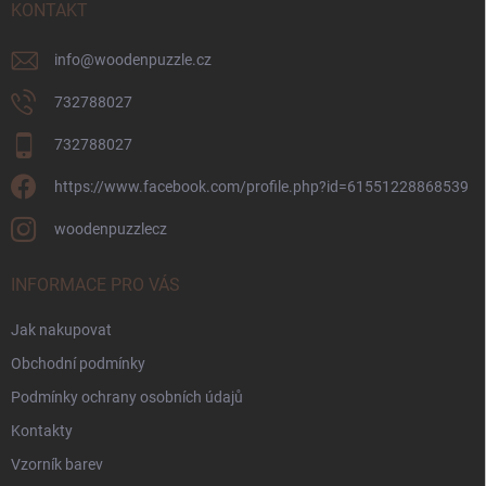
í
KONTAKT
info
@
woodenpuzzle.cz
732788027
732788027
https://www.facebook.com/profile.php?id=61551228868539
woodenpuzzlecz
INFORMACE PRO VÁS
Jak nakupovat
Obchodní podmínky
Podmínky ochrany osobních údajů
Kontakty
Vzorník barev