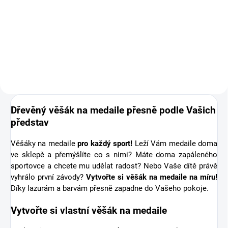
Doplňte objednávku věšáku na
medaile o osobní dřevěnou
medaili se jménem. Pro někoho
první medaile, pro jiného krásná
připomínka sportovní podpory od
těch nejbližších. Stuha s...
Dřevěný věšák na medaile přesně podle Vašich
představ
Věšáky na medaile
pro každý sport!
Leží Vám medaile doma
ve sklepě a přemýšlíte co s nimi? Máte doma zapáleného
sportovce a chcete mu udělat radost? Nebo Vaše dítě právě
vyhrálo první závody?
Vytvořte si věšák na medaile na míru!
Díky lazurám a barvám přesně zapadne do Vašeho pokoje.
Vytvořte si vlastní věšák na medaile