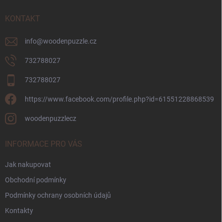
t
í
KONTAKT
info
@
woodenpuzzle.cz
732788027
732788027
https://www.facebook.com/profile.php?id=61551228868539
woodenpuzzlecz
INFORMACE PRO VÁS
Jak nakupovat
Obchodní podmínky
Podmínky ochrany osobních údajů
Kontakty