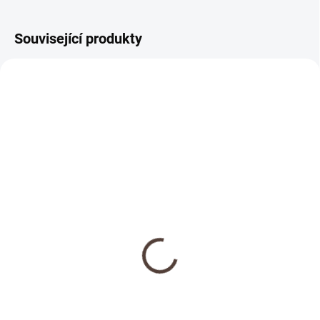
Související produkty
NOVINKA
SKLADEM
Dřevěná medaile se
jménem
69 Kč
Detail