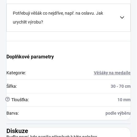
Potřebuji věšák co nejdříve, např. na oslavu. Jak
urychlit výrobu?
Doplňkové parametry
Kategorie
:
Věšáky na medaile
Šířka
:
30 - 70 cm
?
Tloušťka
:
10 mm
Barva
:
podle výběru
Diskuze