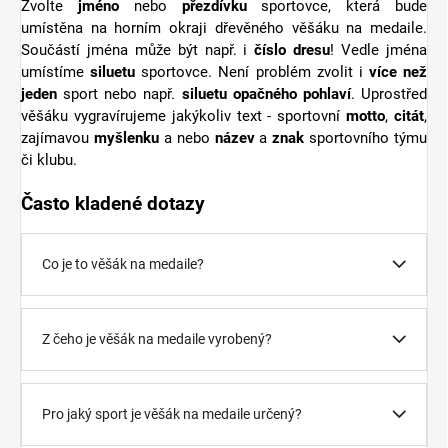
Zvolte
jméno
nebo
přezdívku
sportovce, která bude
umístěna na horním okraji dřevěného věšáku na medaile.
Součástí jména může být např. i
číslo dresu
! Vedle jména
umístíme
siluetu
sportovce. Není problém zvolit i
více než
jeden
sport nebo např.
siluetu opačného pohlaví
. Uprostřed
věšáku vygravírujeme jakýkoliv text - sportovní
motto
,
citát
,
zajímavou
myšlenku
a nebo
název
a
znak
sportovního týmu
či klubu.
Často kladené dotazy
Co je to věšák na medaile?
Z čeho je věšák na medaile vyrobený?
Pro jaký sport je věšák na medaile určený?