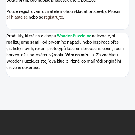
Buďte první, kdo napíše příspěvek k této položce.
Pouze registrovaní uživatelé mohou vkládat příspěvky. Prosím
přihlaste se
nebo se
registrujte
.
Produkty, které na e-shopu
WoodenPuzzle.cz
naleznete, si
realizujeme sami
- od prvotního nápadu nebo inspirace přes
grafický návrh, řezání prototypů laserem, broušení, lepení, ruční
barvení až k hotovému výrobku
Vám na míru
:-). Za značkou
WoodenPuzzle.cz stojí dva kluci z Plzně, co mají rádi originální
dřevěné dekorace.
Z
á
p
a