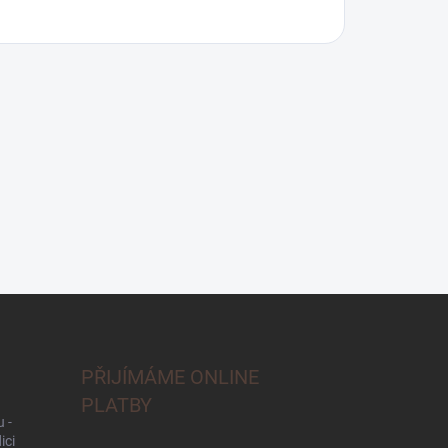
PŘIJÍMÁME ONLINE
PLATBY
 -
ici