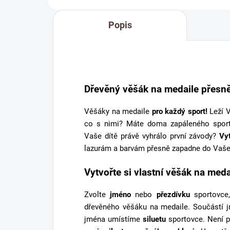
Popis
Dřevěný věšák na medaile přesně
Věšáky na medaile
pro každý sport!
Leží V
co s nimi? Máte doma zapáleného spor
Vaše dítě právě vyhrálo první závody?
Vy
lazurám a barvám přesně zapadne do Vaše
Vytvořte si vlastní věšák na meda
Zvolte
jméno
nebo
přezdívku
sportovce,
dřevěného věšáku na medaile. Součástí 
jména umístíme
siluetu
sportovce. Není p