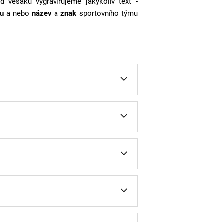
ed věšáku vygravírujeme jakýkoliv text -
u
a nebo
název
a
znak
sportovního týmu