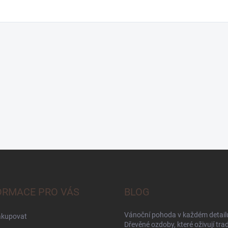
ORMACE PRO VÁS
BLOG
Vánoční pohoda v každém detailu
akupovat
Dřevěné ozdoby, které oživují trad