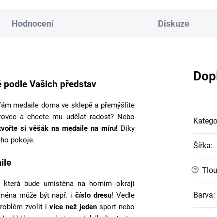
Hodnocení
Diskuze
Dop
 podle Vašich představ
ám medaile doma ve sklepě a přemýšlíte
tovce a chcete mu udělat radost? Nebo
Katego
tvořte si věšák na medaile na míru!
Díky
ho pokoje.
Šířka
:
ile
?
Tlou
 která bude umístěna na horním okraji
Barva
:
jména může být např. i
číslo dresu
! Vedle
roblém zvolit i
více než jeden
sport nebo