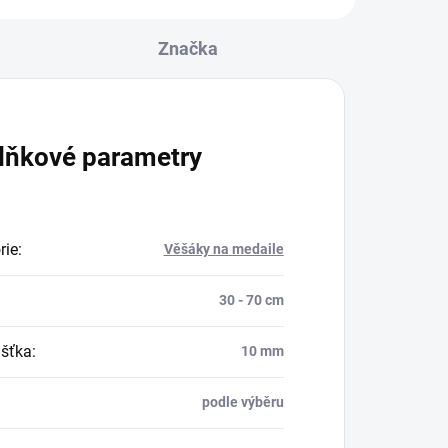
Značka
lňkové parametry
rie
:
Věšáky na medaile
30 - 70 cm
šťka
:
10 mm
podle výběru