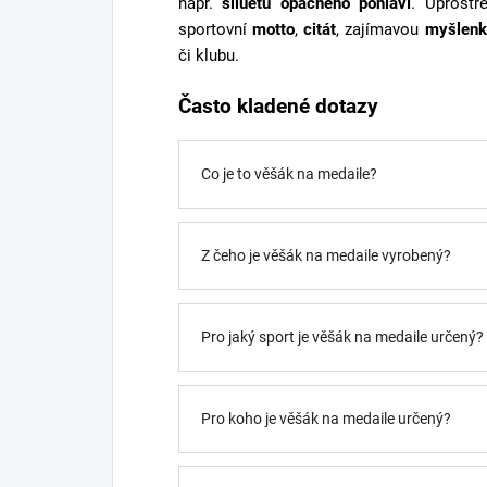
např.
siluetu opačného pohlaví
. Uprostř
sportovní
motto
,
citát
, zajímavou
myšlenk
či klubu.
Často kladené dotazy
Co je to věšák na medaile?
Z čeho je věšák na medaile vyrobený?
Pro jaký sport je věšák na medaile určený?
Pro koho je věšák na medaile určený?