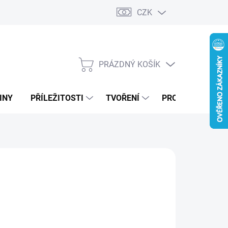
CZK
PRÁZDNÝ KOŠÍK
NÁKUPNÍ
KOŠÍK
INY
PŘÍLEŽITOSTI
TVOŘENÍ
PRO FIRMY
99 Kč