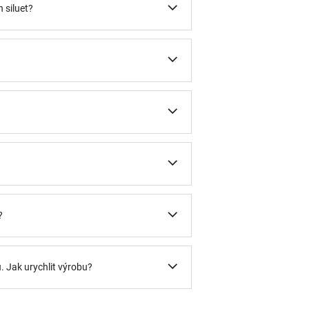
 siluet?
?
?
u. Jak urychlit výrobu?