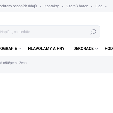
ochrany osobních údajů
Kontakty
Vzorník barev
Blog
Hledat
TOGRAFIE
HLAVOLAMY A HRY
DEKORACE
HOD
od oštěpem - žena
ní
ZNAČKA:
WOODENPUZZLE.CZ
od 590 Kč
od
2
od
247,11 Kč
bez DPH
Měrná