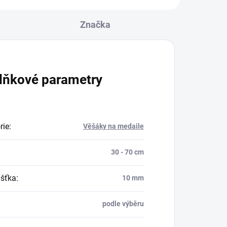
Značka
lňkové parametry
rie
:
Věšáky na medaile
30 - 70 cm
šťka
:
10 mm
podle výběru