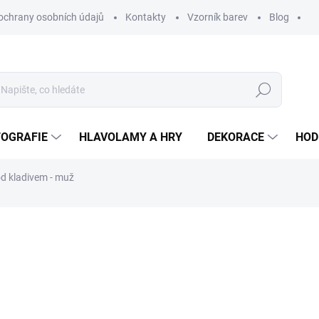
ochrany osobních údajů
Kontakty
Vzorník barev
Blog
Hledat
TOGRAFIE
HLAVOLAMY A HRY
DEKORACE
HOD
od kladivem - muž
ní
ZNAČKA:
WOODENPUZZLE.CZ
od 590 Kč
od
2
od
247,11 Kč
bez DPH
Měrná