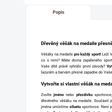
Popis
Dřevěný věšák na medaile přesně
Věšáky na medaile
pro každý sport!
Leží V
co s nimi? Máte doma zapáleného spor
Vaše dítě právě vyhrálo první závody?
Vy
lazurám a barvám přesně zapadne do Vaše
Vytvořte si vlastní věšák na meda
Zvolte
jméno
nebo
přezdívku
sportovce,
dřevěného věšáku na medaile. Součástí 
jména umístíme
siluetu
sportovce. Není p