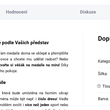
Hodnocení
Diskuze
Dop
 podle Vašich představ
ám medaile doma ve sklepě a přemýšlíte
tovce a chcete mu udělat radost? Nebo
Katego
tvořte si věšák na medaile na míru!
Díky
ho pokoje.
Šířka
:
ile
?
Tlou
 která bude umístěna na horním okraji
Barva
:
jména může být např. i
číslo dresu
! Vedle
roblém zvolit i
více než jeden
sport nebo