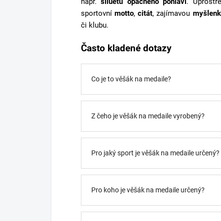
např.
siluetu opačného pohlaví
. Uprostř
sportovní
motto
,
citát
, zajímavou
myšlenk
či klubu.
Často kladené dotazy
Co je to věšák na medaile?
Z čeho je věšák na medaile vyrobený?
Pro jaký sport je věšák na medaile určený?
Pro koho je věšák na medaile určený?