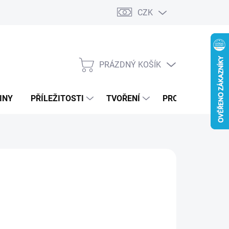
CZK
PRÁZDNÝ KOŠÍK
NÁKUPNÍ
KOŠÍK
INY
PŘÍLEŽITOSTI
TVOŘENÍ
PRO FIRMY
99 Kč