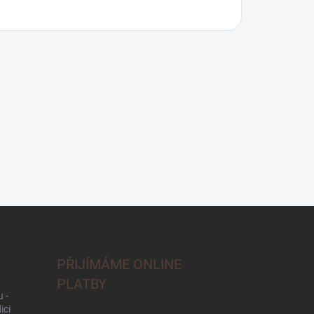
PŘIJÍMÁME ONLINE
PLATBY
 -
ici