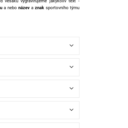
ed věšáku vygravírujeme jakýkoliv text -
u
a nebo
název
a
znak
sportovního týmu