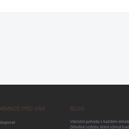
ORMACE PRO VÁS
BLOG
Vánoční pohoda v každém detailu
akupovat
Dřevěné ozdoby, které oživují trad