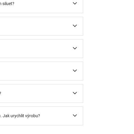
 siluet?
?
?
u. Jak urychlit výrobu?