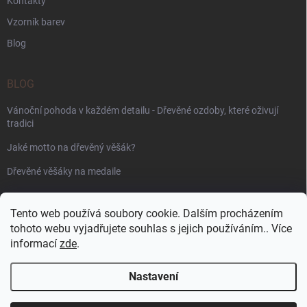
Kontakty
Vzorník barev
Blog
BLOG
Vánoční pohoda v každém detailu - Dřevěné ozdoby, které oživují
tradici
Jaké motto na dřevěný věšák?
Dřevěné věšáky na medaile
PŘIJÍMÁME ONLINE PLATBY
Tento web používá soubory cookie. Dalším procházením
tohoto webu vyjadřujete souhlas s jejich používáním.. Více
informací
zde
.
Nastavení