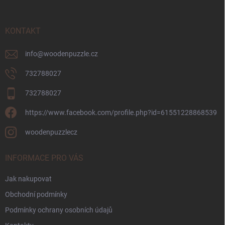
a
t
í
KONTAKT
info
@
woodenpuzzle.cz
732788027
732788027
https://www.facebook.com/profile.php?id=61551228868539
woodenpuzzlecz
INFORMACE PRO VÁS
Jak nakupovat
Obchodní podmínky
Podmínky ochrany osobních údajů