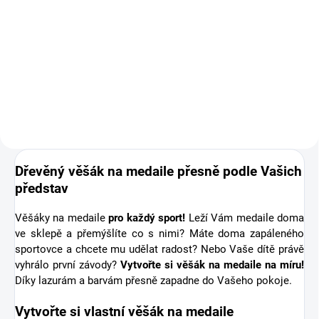
Doplňte objednávku věšáku na
medaile o osobní dřevěnou
medaili se jménem. Pro někoho
první medaile, pro jiného krásná
připomínka sportovní podpory od
těch nejbližších. Stuha s...
Dřevěný věšák na medaile přesně podle Vašich
představ
Věšáky na medaile
pro každý sport!
Leží Vám medaile doma
ve sklepě a přemýšlíte co s nimi? Máte doma zapáleného
sportovce a chcete mu udělat radost? Nebo Vaše dítě právě
vyhrálo první závody?
Vytvořte si věšák na medaile na míru!
Díky lazurám a barvám přesně zapadne do Vašeho pokoje.
Vytvořte si vlastní věšák na medaile