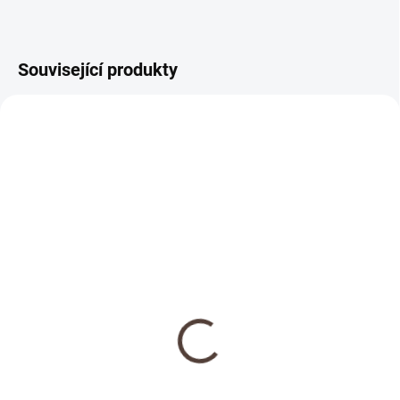
Související produkty
NOVINKA
SKLADEM
Dřevěná medaile se
jménem
69 Kč
Detail