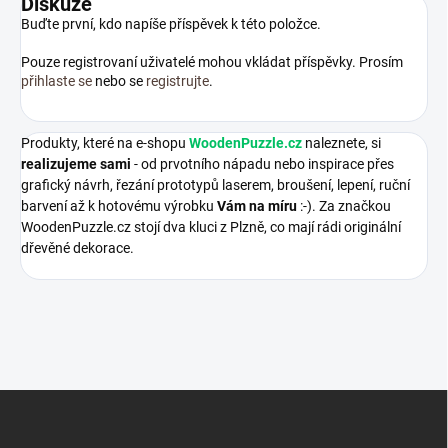
Diskuze
Buďte první, kdo napíše příspěvek k této položce.
Pouze registrovaní uživatelé mohou vkládat příspěvky. Prosím
přihlaste se
nebo se
registrujte
.
Produkty, které na e-shopu
WoodenPuzzle.cz
naleznete, si
realizujeme sami
- od prvotního nápadu nebo inspirace přes
grafický návrh, řezání prototypů laserem, broušení, lepení, ruční
barvení až k hotovému výrobku
Vám na míru
:-). Za značkou
WoodenPuzzle.cz stojí dva kluci z Plzně, co mají rádi originální
dřevěné dekorace.
Z
á
p