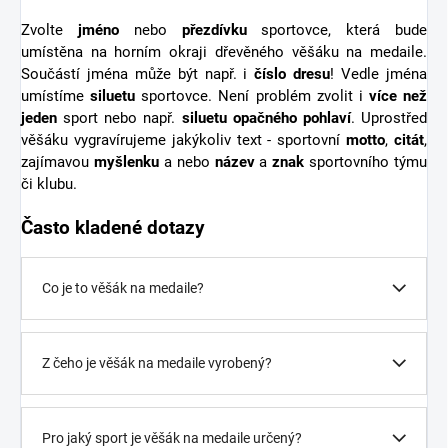
Zvolte
jméno
nebo
přezdívku
sportovce, která bude
umístěna na horním okraji dřevěného věšáku na medaile.
Součástí jména může být např. i
číslo dresu
! Vedle jména
umístíme
siluetu
sportovce. Není problém zvolit i
více než
jeden
sport nebo např.
siluetu opačného pohlaví
. Uprostřed
věšáku vygravírujeme jakýkoliv text - sportovní
motto
,
citát
,
zajímavou
myšlenku
a nebo
název
a
znak
sportovního týmu
či klubu.
Často kladené dotazy
Co je to věšák na medaile?
Z čeho je věšák na medaile vyrobený?
Pro jaký sport je věšák na medaile určený?