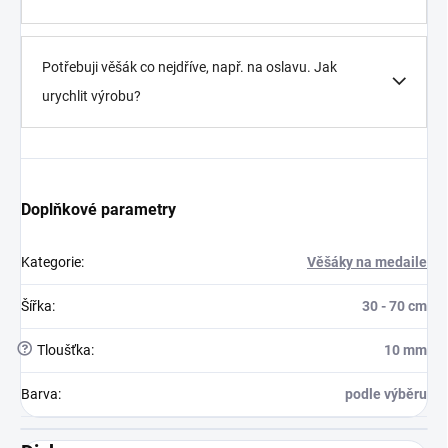
Potřebuji věšák co nejdříve, např. na oslavu. Jak
urychlit výrobu?
Doplňkové parametry
Kategorie
:
Věšáky na medaile
Šířka
:
30 - 70 cm
?
Tloušťka
:
10 mm
Barva
:
podle výběru