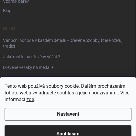
Vzorník barev
Blog
BLOG
Vánoční pohoda v každém detailu - Dřevěné ozdoby, které oživují
tradici
Jaké motto na dřevěný věšák?
Dřevěné věšáky na medaile
PŘIJÍMÁME ONLINE PLATBY
Tento web používá soubory cookie. Dalším procházením
tohoto webu vyjadřujete souhlas s jejich používáním.. Více
informací
zde
.
Nastavení
Copyright 2026
WoodenPuzzle.cz
. Všechna práva vyhrazena.
Souhlasím