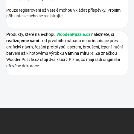
Pouze registrovaní uživatelé mohou vkládat příspěvky. Prosím
přihlaste se
nebo se
registrujte
.
Produkty, které na e-shopu
WoodenPuzzle.cz
naleznete, si
realizujeme sami
- od prvotního nápadu nebo inspirace přes
grafický návrh, řezání prototypů laserem, broušení, lepení, ruční
barvení až k hotovému výrobku
Vám na míru
:-). Za značkou
WoodenPuzzle.cz stojí dva kluci z Plzně, co mají rádi originální
dřevěné dekorace.
Z
á
p
a