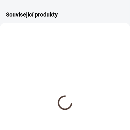
Související produkty
NOVINKA
SKLADEM
Dřevěná medaile se
jménem
69 Kč
Detail