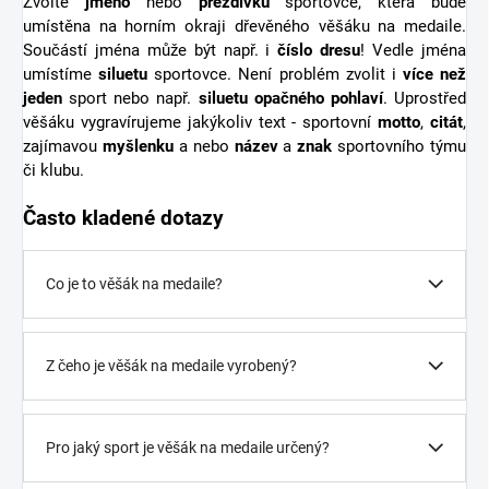
Zvolte
jméno
nebo
přezdívku
sportovce, která bude
umístěna na horním okraji dřevěného věšáku na medaile.
Součástí jména může být např. i
číslo dresu
! Vedle jména
umístíme
siluetu
sportovce. Není problém zvolit i
více než
jeden
sport nebo např.
siluetu opačného pohlaví
. Uprostřed
věšáku vygravírujeme jakýkoliv text - sportovní
motto
,
citát
,
zajímavou
myšlenku
a nebo
název
a
znak
sportovního týmu
či klubu.
Často kladené dotazy
Co je to věšák na medaile?
Z čeho je věšák na medaile vyrobený?
Pro jaký sport je věšák na medaile určený?