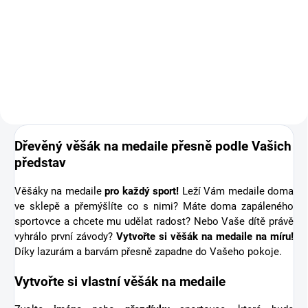
Doplňte objednávku věšáku na
medaile o osobní dřevěnou
medaili se jménem. Pro někoho
první medaile, pro jiného krásná
připomínka sportovní podpory od
těch nejbližších. Stuha s...
Dřevěný věšák na medaile přesně podle Vašich
představ
Věšáky na medaile
pro každý sport!
Leží Vám medaile doma
ve sklepě a přemýšlíte co s nimi? Máte doma zapáleného
sportovce a chcete mu udělat radost? Nebo Vaše dítě právě
vyhrálo první závody?
Vytvořte si věšák na medaile na míru!
Díky lazurám a barvám přesně zapadne do Vašeho pokoje.
Vytvořte si vlastní věšák na medaile