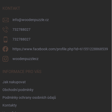
t
í
KONTAKT
info
@
woodenpuzzle.cz
732788027
732788027
https://www.facebook.com/profile.php?id=61551228868539
woodenpuzzlecz
INFORMACE PRO VÁS
Jak nakupovat
Obchodní podmínky
Podmínky ochrany osobních údajů
Kontakty