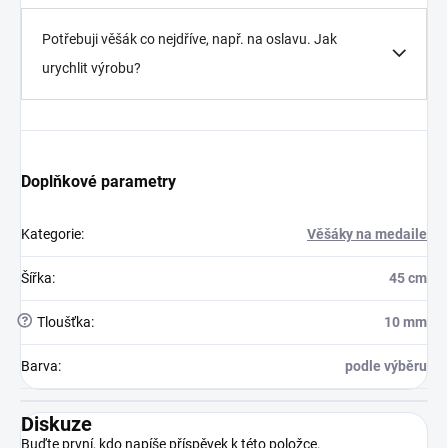
Potřebuji věšák co nejdříve, např. na oslavu. Jak
urychlit výrobu?
Doplňkové parametry
Kategorie
:
Věšáky na medaile
Šířka
:
45 cm
?
Tloušťka
:
10 mm
Barva
:
podle výběru
Diskuze
Buďte první, kdo napíše příspěvek k této položce.