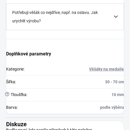
Potřebuji věšák co nejdříve, např. na oslavu. Jak
urychlit výrobu?
Doplňkové parametry
Kategorie
:
Věšáky na medaile
Šířka
:
30 - 70 cm
?
Tloušťka
:
10 mm
Barva
:
podle výběru
Diskuze