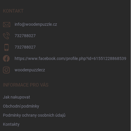
t
í
KONTAKT
info
@
woodenpuzzle.cz
732788027
732788027
https://www.facebook.com/profile.php?id=61551228868539
woodenpuzzlecz
INFORMACE PRO VÁS
Jak nakupovat
Obchodní podmínky
Podmínky ochrany osobních údajů
Kontakty