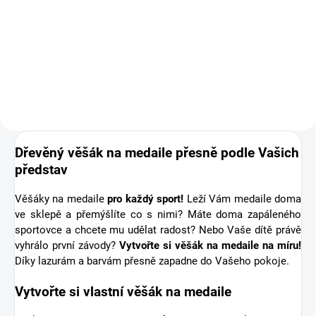
Doplňte objednávku věšáku na
medaile o osobní dřevěnou
medaili se jménem. Pro někoho
první medaile, pro jiného krásná
připomínka sportovní podpory od
těch nejbližších. Stuha s...
Dřevěný věšák na medaile přesně podle Vašich
představ
Věšáky na medaile
pro každý sport!
Leží Vám medaile doma
ve sklepě a přemýšlíte co s nimi? Máte doma zapáleného
sportovce a chcete mu udělat radost? Nebo Vaše dítě právě
vyhrálo první závody?
Vytvořte si věšák na medaile na míru!
Díky lazurám a barvám přesně zapadne do Vašeho pokoje.
Vytvořte si vlastní věšák na medaile