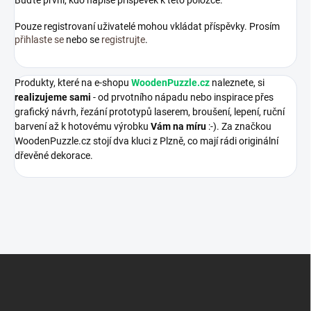
Buďte první, kdo napíše příspěvek k této položce.
Pouze registrovaní uživatelé mohou vkládat příspěvky. Prosím
přihlaste se
nebo se
registrujte
.
Produkty, které na e-shopu
WoodenPuzzle.cz
naleznete, si
realizujeme sami
- od prvotního nápadu nebo inspirace přes
grafický návrh, řezání prototypů laserem, broušení, lepení, ruční
barvení až k hotovému výrobku
Vám na míru
:-). Za značkou
WoodenPuzzle.cz stojí dva kluci z Plzně, co mají rádi originální
dřevěné dekorace.
Z
á
p
a