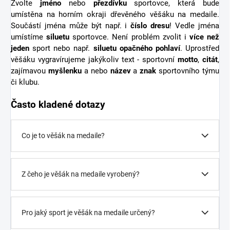
Zvolte
jméno
nebo
přezdívku
sportovce, která bude
umístěna na horním okraji dřevěného věšáku na medaile.
Součástí jména může být např. i
číslo dresu
! Vedle jména
umístíme
siluetu
sportovce. Není problém zvolit i
více než
jeden
sport nebo např.
siluetu opačného pohlaví
. Uprostřed
věšáku vygravírujeme jakýkoliv text - sportovní
motto
,
citát
,
zajímavou
myšlenku
a nebo
název
a
znak
sportovního týmu
či klubu.
Často kladené dotazy
Co je to věšák na medaile?
Z čeho je věšák na medaile vyrobený?
Pro jaký sport je věšák na medaile určený?