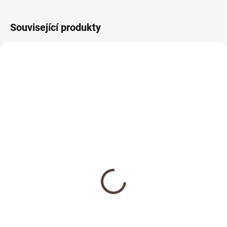
Související produkty
NOVINKA
SKLADEM
Dřevěná medaile se
jménem
69 Kč
Detail