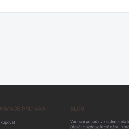
ORMACE PRO VÁS
BLOG
Vánoční pohoda v každém detailu
akupovat
Dřevěné ozdoby, které oživují trad