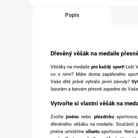
Popis
Dřevěný věšák na medaile přesně
Věšáky na medaile
pro každý sport!
Leží V
co s nimi? Máte doma zapáleného spor
Vaše dítě právě vyhrálo první závody?
Vy
lazurám a barvám přesně zapadne do Vaše
Vytvořte si vlastní věšák na meda
Zvolte
jméno
nebo
přezdívku
sportovce,
dřevěného věšáku na medaile. Součástí 
jména umístíme
siluetu
sportovce. Není p