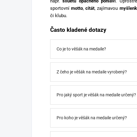
např.
siluetu opačného pohlaví
. Uprostř
sportovní
motto
,
citát
, zajímavou
myšlenk
či klubu.
Často kladené dotazy
Co je to věšák na medaile?
Z čeho je věšák na medaile vyrobený?
Pro jaký sport je věšák na medaile určený?
Pro koho je věšák na medaile určený?