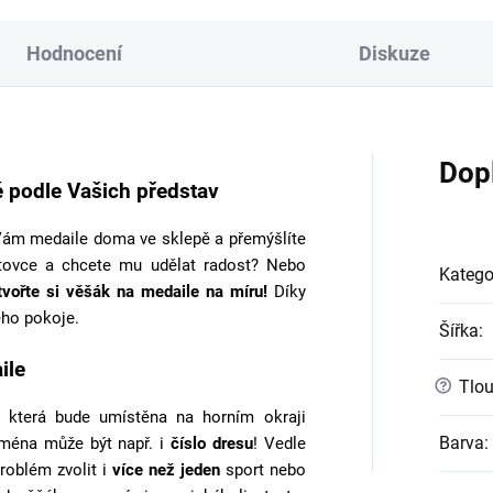
Hodnocení
Diskuze
Dop
 podle Vašich představ
ám medaile doma ve sklepě a přemýšlíte
tovce a chcete mu udělat radost? Nebo
Katego
tvořte si věšák na medaile na míru!
Díky
ho pokoje.
Šířka
:
ile
?
Tlou
 která bude umístěna na horním okraji
Barva
:
jména může být např. i
číslo dresu
! Vedle
roblém zvolit i
více než jeden
sport nebo