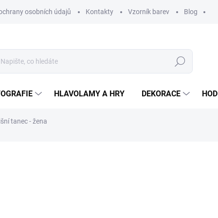
ochrany osobních údajů
Kontakty
Vzorník barev
Blog
Hledat
TOGRAFIE
HLAVOLAMY A HRY
DEKORACE
HOD
išní tanec - žena
ní
ZNAČKA:
WOODENPUZZLE.CZ
od 590 Kč
od
2
od
247,11 Kč
bez DPH
Měrná