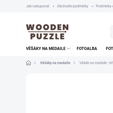
Přejít
Jak nakupovat
Obchodní podmínky
Podmínky 
na
obsah
VĚŠÁKY NA MEDAILE
FOTOALBA
FO
Domů
Věšáky na medaile
Věšák na medaile - bř
Neohodnoceno
Podrobnosti hodnoce
AKČNÍ CENA