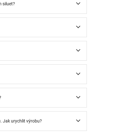
 siluet?
?
?
u. Jak urychlit výrobu?