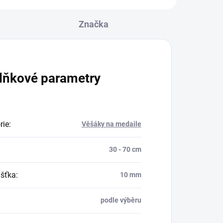
Značka
lňkové parametry
rie
:
Věšáky na medaile
30 - 70 cm
šťka
:
10 mm
podle výběru