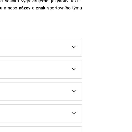
ed věšáku vygravírujeme jakýkoliv text -
u
a nebo
název
a
znak
sportovního týmu