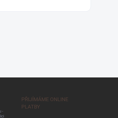
PŘIJÍMÁME ONLINE
PLATBY
 -
ici