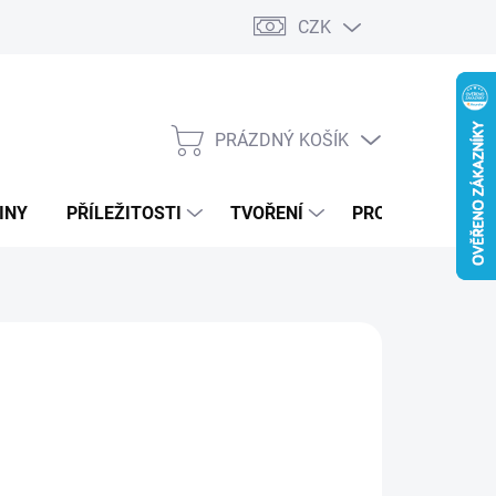
CZK
PRÁZDNÝ KOŠÍK
NÁKUPNÍ
KOŠÍK
INY
PŘÍLEŽITOSTI
TVOŘENÍ
PRO FIRMY
99 Kč