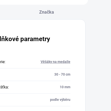
Značka
lňkové parametry
rie
:
Věšáky na medaile
30 - 70 cm
šťka
:
10 mm
podle výběru