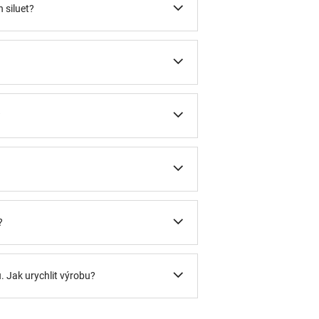
 siluet?
?
?
u. Jak urychlit výrobu?