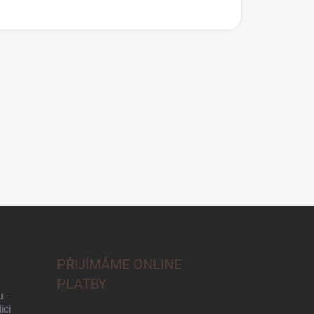
PŘIJÍMÁME ONLINE
PLATBY
 -
ici