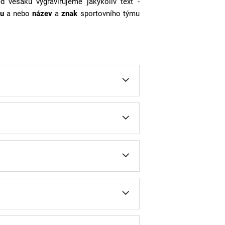
ed věšáku vygravírujeme jakýkoliv text -
u
a nebo
název
a
znak
sportovního týmu