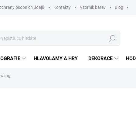
ochrany osobních údajů
Kontakty
Vzorník barev
Blog
Hledat
TOGRAFIE
HLAVOLAMY A HRY
DEKORACE
HOD
owling
ní
ZNAČKA:
WOODENPUZZLE.CZ
od 590 Kč
od
2
od
247,11 Kč
bez DPH
Měrná