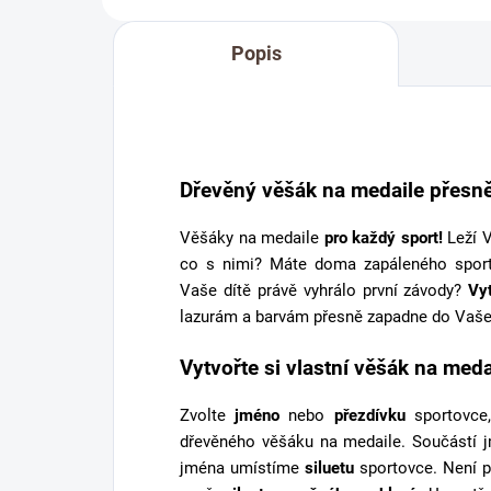
Popis
Dřevěný věšák na medaile přesně
Věšáky na medaile
pro každý sport!
Leží V
co s nimi? Máte doma zapáleného spor
Vaše dítě právě vyhrálo první závody?
Vy
lazurám a barvám přesně zapadne do Vaše
Vytvořte si vlastní věšák na meda
Zvolte
jméno
nebo
přezdívku
sportovce,
dřevěného věšáku na medaile. Součástí 
jména umístíme
siluetu
sportovce. Není p