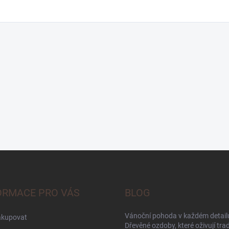
ORMACE PRO VÁS
BLOG
Vánoční pohoda v každém detailu
akupovat
Dřevěné ozdoby, které oživují trad