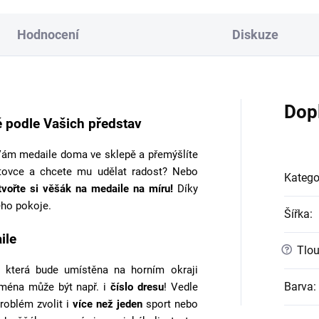
Hodnocení
Diskuze
Dop
 podle Vašich představ
ám medaile doma ve sklepě a přemýšlíte
tovce a chcete mu udělat radost? Nebo
Katego
tvořte si věšák na medaile na míru!
Díky
ho pokoje.
Šířka
:
ile
?
Tlou
 která bude umístěna na horním okraji
Barva
:
jména může být např. i
číslo dresu
! Vedle
roblém zvolit i
více než jeden
sport nebo