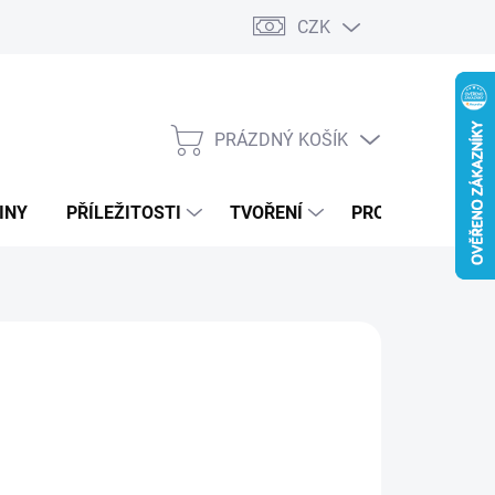
CZK
PRÁZDNÝ KOŠÍK
NÁKUPNÍ
KOŠÍK
INY
PŘÍLEŽITOSTI
TVOŘENÍ
PRO FIRMY
99 Kč