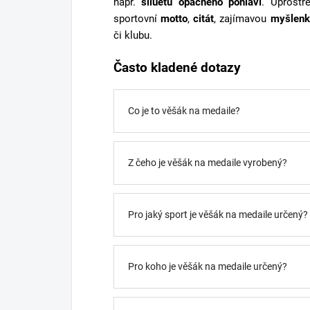
např.
siluetu opačného pohlaví
. Uprostř
sportovní
motto
,
citát
, zajímavou
myšlenk
či klubu.
Často kladené dotazy
Co je to věšák na medaile?
Z čeho je věšák na medaile vyrobený?
Pro jaký sport je věšák na medaile určený?
Pro koho je věšák na medaile určený?