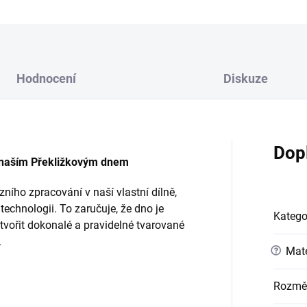
Hodnocení
Diskuze
Dop
 naším Překližkovým dnem
ního zpracování v naší vlastní dílně,
echnologii. To zaručuje, že dno je
Katego
vořit dokonalé a pravidelné tvarované
.
?
Mate
Rozmě