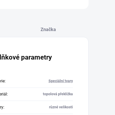
ZEPTAT SE
Značka
lňkové parametry
rie
:
Speciální tvary
riál
:
topolová překližka
ry
:
různé velikosti