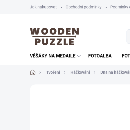
Přejít
Jak nakupovat
Obchodní podmínky
Podmínky 
na
obsah
VĚŠÁKY NA MEDAILE
FOTOALBA
FO
Domů
Tvoření
Háčkování
Dna na háčková
Neohodnoceno
Podrobnosti hodnoce