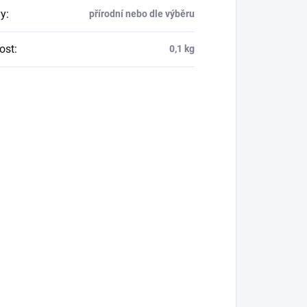
y
:
přírodní nebo dle výběru
ost
:
0,1 kg