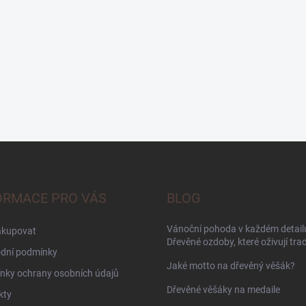
ORMACE PRO VÁS
BLOG
Vánoční pohoda v každém detailu
akupovat
Dřevěné ozdoby, které oživují trad
dní podmínky
Jaké motto na dřevěný věšák?
nky ochrany osobních údajů
Dřevěné věšáky na medaile
kty