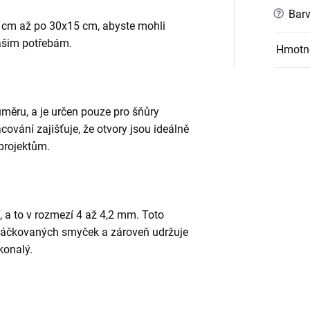
?
Barv
0 cm až po 30x15 cm, abyste mohli
vašim potřebám.
Hmotn
měru, a je určen pouze pro šňůry
ování zajišťuje, že otvory jsou ideálně
projektům.
, a to v rozmezí 4 až 4,2 mm. Toto
háčkovaných smyček a zároveň udržuje
konalý.