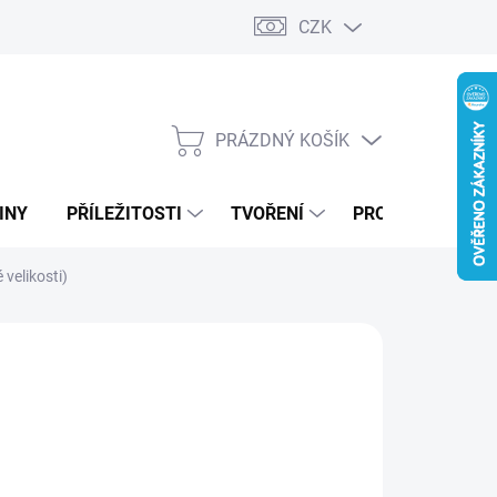
CZK
PRÁZDNÝ KOŠÍK
NÁKUPNÍ
KOŠÍK
INY
PŘÍLEŽITOSTI
TVOŘENÍ
PRO FIRMY
velikosti)