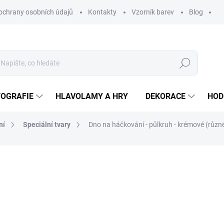
ochrany osobních údajů
Kontakty
Vzorník barev
Blog
Hledat
TOGRAFIE
HLAVOLAMY A HRY
DEKORACE
HOD
ní
Speciální tvary
Dno na háčkování - půlkruh - krémové (různé 
ní
ZNAČKA:
WOODENPUZZLE.CZ
od
45 Kč
od
37,19 Kč
bez DPH
Měrná
VELIKOST
cena: