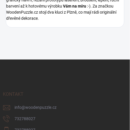
grafický návrh, řezání prototypů laserem, broušení, lepení, ruční
barvení až k hotovému výrobku
Vám na míru
:-). Za značkou
WoodenPuzzle.cz stojí dva kluci z Plzně, co mají rádi originální
dřevěné dekorace.
Z
á
p
a
t
í
KONTAKT
info
@
woodenpuzzle.cz
732788027