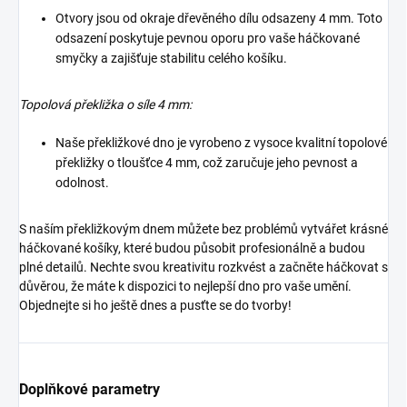
Otvory jsou od okraje dřevěného dílu odsazeny 4 mm. Toto
odsazení poskytuje pevnou oporu pro vaše háčkované
smyčky a zajišťuje stabilitu celého košíku.
Topolová překližka o síle 4 mm:
Naše překližkové dno je vyrobeno z vysoce kvalitní topolové
překližky o tloušťce 4 mm, což zaručuje jeho pevnost a
odolnost.
S naším překližkovým dnem můžete bez problémů vytvářet krásné
háčkované košíky, které budou působit profesionálně a budou
plné detailů. Nechte svou kreativitu rozkvést a začněte háčkovat s
důvěrou, že máte k dispozici to nejlepší dno pro vaše umění.
Objednejte si ho ještě dnes a pusťte se do tvorby!
Doplňkové parametry