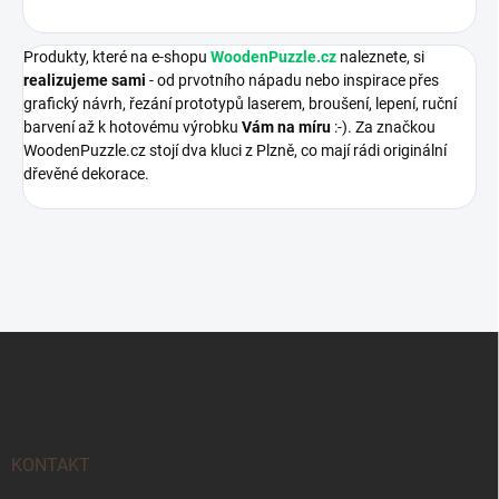
Produkty, které na e-shopu
WoodenPuzzle.cz
naleznete, si
realizujeme sami
- od prvotního nápadu nebo inspirace přes
grafický návrh, řezání prototypů laserem, broušení, lepení, ruční
barvení až k hotovému výrobku
Vám na míru
:-). Za značkou
WoodenPuzzle.cz stojí dva kluci z Plzně, co mají rádi originální
dřevěné dekorace.
Z
á
p
a
t
í
KONTAKT