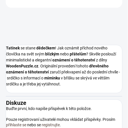
ZEPTAT SE
Tatínek
se stane
dědečkem
! Jak oznámit příchod nového
človíčka na svět svým
blízkým
nebo
přátelům
? Skvěle poslouží
minimalistické a elegantní
oznámení o těhotenství
z dílny
WoodenPuzzle.cz
. Originální provedení tohoto
dřevěného
oznámení o těhotenství
zaručí překvapení až do poslední chvíle -
srdíčko s informací o
miminku
v bříšku se skrývá ve větším
srdíčku a je třeba jej vytáhnout.
Diskuze
Buďte první, kdo napíše příspěvek k této položce.
Pouze registrovaní uživatelé mohou vkládat příspěvky. Prosím
přihlaste se
nebo se
registrujte
.