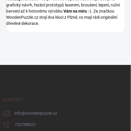
grafický návrh, řezání prototypů laserem, broušení, lepení, ruční
barvení až k hotovému výrobku
Vám na míru
:-). Za značkou
WoodenPuzzle.cz stojí dva kluci z Plzně, co mají rádi originální
dřevěné dekorace.
Z
á
p
a
t
í
KONTAKT
info
@
woodenpuzzle.cz
732788027