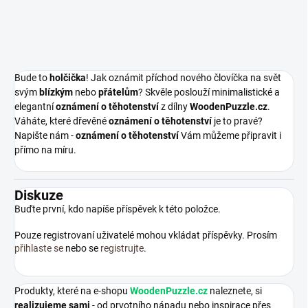
Bude to
holčička
! Jak oznámit příchod nového človíčka na svět
svým
blízkým
nebo
přátelům
? Skvěle poslouží minimalistické a
elegantní
oznámení o těhotenství
z dílny
WoodenPuzzle.cz
.
Váháte, které dřevěné
oznámení o těhotenství
je to pravé?
Napište nám -
oznámení o těhotenství
Vám můžeme připravit i
přímo na míru.
Diskuze
Buďte první, kdo napíše příspěvek k této položce.
Pouze registrovaní uživatelé mohou vkládat příspěvky. Prosím
přihlaste se
nebo se
registrujte
.
Produkty, které na e-shopu
WoodenPuzzle.cz
naleznete, si
realizujeme sami
- od prvotního nápadu nebo inspirace přes