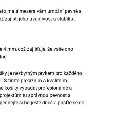
 Tato malá mezera vám umožní pevně a
zajistí jeho trvanlivost a stabilitu.
le 4 mm, což zajišťuje, že vaše dno
lné.
šíky je nezbytným prvkem pro každého
. S tímto precizním a kvalitním
 košíky vypadat profesionálně a
 projektům tu správnou pevnost a
ednejte si ho ještě dnes a pusťte se do