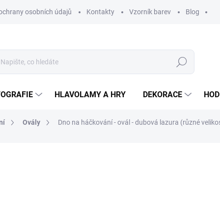
ochrany osobních údajů
Kontakty
Vzorník barev
Blog
Hledat
TOGRAFIE
HLAVOLAMY A HRY
DEKORACE
HOD
ní
Ovály
Dno na háčkování - ovál - dubová lazura (různé velikos
ní
ZNAČKA:
WOODENPUZZLE.CZ
od
43 Kč
od
35,54 Kč
bez DPH
Měrná
VELIKOST
cena: