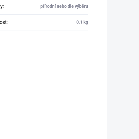
y
:
přírodní nebo dle výběru
ost
:
0.1 kg