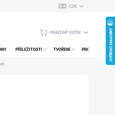
CZK
PRÁZDNÝ KOŠÍK
NÁKUPNÍ
KOŠÍK
INY
PŘÍLEŽITOSTI
TVOŘENÍ
PRO FIRMY
ti)