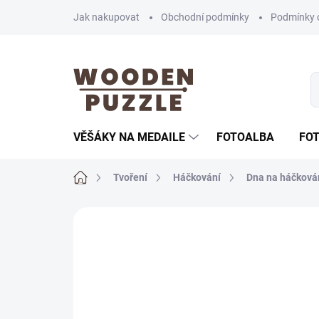
Přejít
Jak nakupovat
Obchodní podmínky
Podmínky 
na
obsah
VĚŠÁKY NA MEDAILE
FOTOALBA
FO
Domů
Tvoření
Háčkování
Dna na háčková
Neohodnoceno
Podrobnosti hodnoce