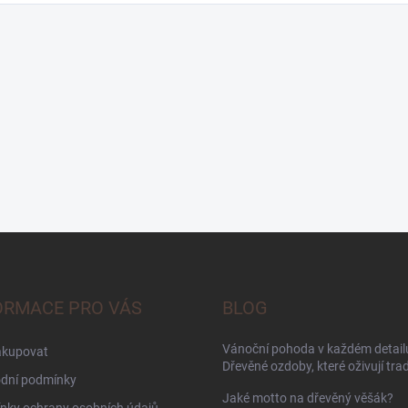
ORMACE PRO VÁS
BLOG
Vánoční pohoda v každém detailu
akupovat
Dřevěné ozdoby, které oživují trad
dní podmínky
Jaké motto na dřevěný věšák?