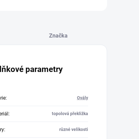
ZEPTAT SE
Značka
lňkové parametry
rie
:
Ovály
riál
:
topolová překližka
ry
:
různé velikosti