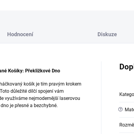
Hodnocení
Diskuze
Dop
é Košíky: Překližkové Dno
 háčkovaný košík je tím pravým krokem
Toto důležité dílčí spojení vám
Katego
 kde využíváme nejmodernější laserovou
é dno je přesné a bezchybné.
?
Mate
Rozmě