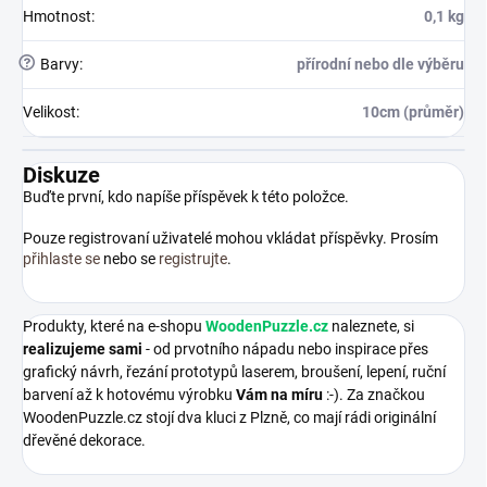
Hmotnost
:
0,1 kg
?
Barvy
:
přírodní nebo dle výběru
Velikost
:
10cm (průměr)
Diskuze
Buďte první, kdo napíše příspěvek k této položce.
Pouze registrovaní uživatelé mohou vkládat příspěvky. Prosím
přihlaste se
nebo se
registrujte
.
Produkty, které na e-shopu
WoodenPuzzle.cz
naleznete, si
realizujeme sami
- od prvotního nápadu nebo inspirace přes
grafický návrh, řezání prototypů laserem, broušení, lepení, ruční
barvení až k hotovému výrobku
Vám na míru
:-). Za značkou
WoodenPuzzle.cz stojí dva kluci z Plzně, co mají rádi originální
dřevěné dekorace.