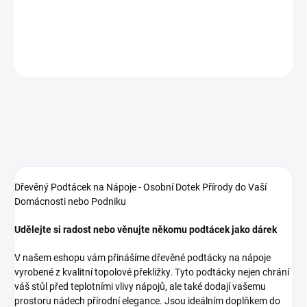
DETAILNÍ INFORMACE
ZEPTAT SE
Dřevěný Podtácek na Nápoje - Osobní Dotek Přírody do Vaší
Domácnosti nebo Podniku
Udělejte si radost nebo věnujte někomu podtácek jako dárek
V našem eshopu vám přinášíme dřevěné podtácky na nápoje
vyrobené z kvalitní topolové překližky. Tyto podtácky nejen chrání
váš stůl před teplotními vlivy nápojů, ale také dodají vašemu
prostoru nádech přírodní elegance. Jsou ideálním doplňkem do