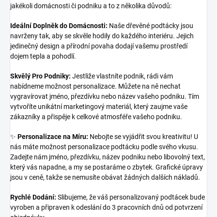
jakékoli domácnosti či podniku a to z několika důvodů:
Ideální Doplněk do Domácnosti:
Naše dřevěné podtácky jsou
navrženy tak, aby se skvěle hodily do každého interiéru. Jejich
jedinečný design a přírodní povaha dodají vašemu prostředí
dojem tepla a pohodlí.
Skvělý Pro Podniky:
Jestliže vlastníte podnik, rádi vám
nabídneme možnost personalizace. Můžete na ně nechat
vygravírovat jméno, přezdívku nebo název vašeho podniku. Tím
vytvoříte unikátní marketingový materiál, který zaujme vaše
zákazníky a přispěje k celkové atmosféře vašeho podniku.
✨
Personalizace na Míru:
Nebojte se vyjádřit svou kreativitu! U
nás máte možnost personalizace podtácku podle svého vkusu.
Zadejte nám jméno, přezdívku, název podniku nebo libovolný text,
který vás napadne, a my se postaráme o zbytek. Grafické úpravy
jsou v ceně, takže se nemusíte obávat žádných dalších nákladů.
Rychlé Dodání:
Slibujeme, že váš personalizovaný podtácek bude
vyroben a připraven k odeslání do 3 pracovních dnů od potvrzení