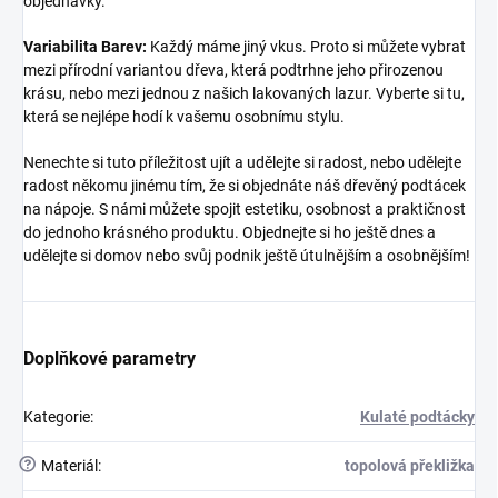
objednávky.
Variabilita Barev:
Každý máme jiný vkus. Proto si můžete vybrat
mezi přírodní variantou dřeva, která podtrhne jeho přirozenou
krásu, nebo mezi jednou z našich lakovaných lazur. Vyberte si tu,
která se nejlépe hodí k vašemu osobnímu stylu.
Nenechte si tuto příležitost ujít a udělejte si radost, nebo udělejte
radost někomu jinému tím, že si objednáte náš dřevěný podtácek
na nápoje. S námi můžete spojit estetiku, osobnost a praktičnost
do jednoho krásného produktu. Objednejte si ho ještě dnes a
udělejte si domov nebo svůj podnik ještě útulnějším a osobnějším!
Doplňkové parametry
Kategorie
:
Kulaté podtácky
?
Materiál
:
topolová překližka