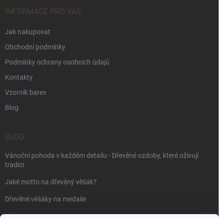
INFORMACE PRO VÁS
Jak nakupovat
Obchodní podmínky
Podmínky ochrany osobních údajů
Kontakty
Vzorník barev
Blog
BLOG
Vánoční pohoda v každém detailu - Dřevěné ozdoby, které oživují
tradici
Jaké motto na dřevěný věšák?
Dřevěné věšáky na medaile