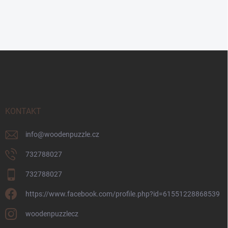
Z
á
p
a
t
í
KONTAKT
info
@
woodenpuzzle.cz
732788027
732788027
https://www.facebook.com/profile.php?id=61551228868539
woodenpuzzlecz