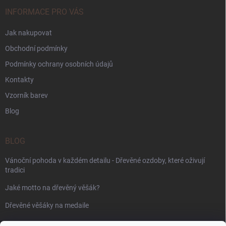
INFORMACE PRO VÁS
Jak nakupovat
Obchodní podmínky
Podmínky ochrany osobních údajů
Kontakty
Vzorník barev
Blog
BLOG
Vánoční pohoda v každém detailu - Dřevěné ozdoby, které oživují
tradici
Jaké motto na dřevěný věšák?
Dřevěné věšáky na medaile