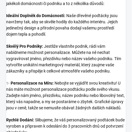
jakékoli domácnosti či podniku a to z několika důvodů:
Ideální Doplněk do Domácnosti:
Naše dřevěné podtácky jsou
navrženy tak, aby se skvěle hodily do každého interiéru. Jejich
jedinečný design a přírodní povaha dodají vašemu prostředí
dojem tepla a pohodlí.
Skvělý Pro Podniky:
Jestliže vlastníte podnik, rádi vám
nabídneme možnost personalizace. Můžete na ně nechat
vygravírovat jméno, přezdívku nebo název vašeho podniku. Tím
vytvoříte unikátní marketingový materiál, který zaujme vaše
zákazníky a přispěje k celkové atmosféře vašeho podniku.
✨
Personalizace na Míru:
Nebojte se vyjádřit svou kreativitu! U
nás máte možnost personalizace podtácku podle svého vkusu.
Zadejte nám jméno, přezdívku, název podniku nebo libovolný text,
který vás napadne, a my se postaráme o zbytek. Grafické úpravy
jsou v ceně, takže se nemusíte obávat žádných dalších nákladů.
Rychlé Dodání:
Slibujeme, že váš personalizovaný podtácek bude
vyroben a připraven k odeslání do 3 pracovních dnů od potvrzení