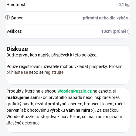
Hmotnost
:
0,1 kg
?
Barvy
:
přírodní nebo dle výběru
Velikost
:
10cm (průměr)
Diskuze
Buďte první, kdo napíše příspěvek k této položce.
Pouze registrovaní uživatelé mohou vkládat příspěvky. Prosím
přihlaste se
nebo se
registrujte
.
Produkty, které na e-shopu
WoodenPuzzle.cz
naleznete, si
realizujeme sami
- od prvotního nápadu nebo inspirace přes
grafický návrh, řezání prototypů laserem, broušení, lepení, ruční
barvení až k hotovému výrobku
Vám na míru
:-). Za značkou
WoodenPuzzle.cz stojí dva kluci z Plzně, co mají rádi originální
dřevěné dekorace.