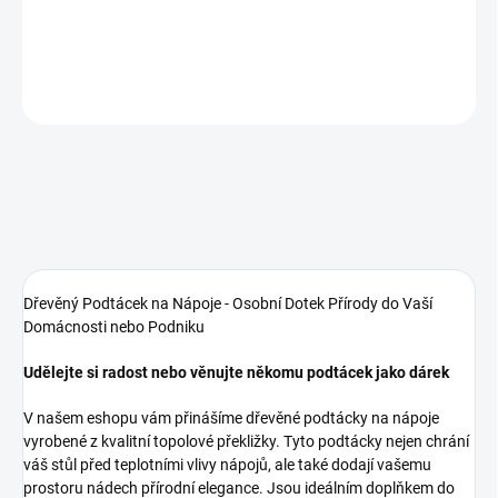
DETAILNÍ INFORMACE
ZEPTAT SE
Dřevěný Podtácek na Nápoje - Osobní Dotek Přírody do Vaší
Domácnosti nebo Podniku
Udělejte si radost nebo věnujte někomu podtácek jako dárek
V našem eshopu vám přinášíme dřevěné podtácky na nápoje
vyrobené z kvalitní topolové překližky. Tyto podtácky nejen chrání
váš stůl před teplotními vlivy nápojů, ale také dodají vašemu
prostoru nádech přírodní elegance. Jsou ideálním doplňkem do