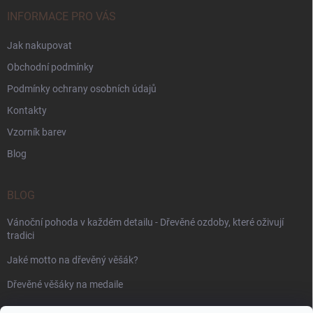
INFORMACE PRO VÁS
Jak nakupovat
Obchodní podmínky
Podmínky ochrany osobních údajů
Kontakty
Vzorník barev
Blog
BLOG
Vánoční pohoda v každém detailu - Dřevěné ozdoby, které oživují
tradici
Jaké motto na dřevěný věšák?
Dřevěné věšáky na medaile