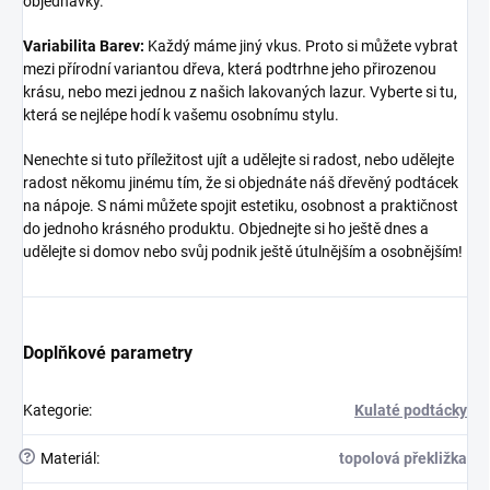
objednávky.
Variabilita Barev:
Každý máme jiný vkus. Proto si můžete vybrat
mezi přírodní variantou dřeva, která podtrhne jeho přirozenou
krásu, nebo mezi jednou z našich lakovaných lazur. Vyberte si tu,
která se nejlépe hodí k vašemu osobnímu stylu.
Nenechte si tuto příležitost ujít a udělejte si radost, nebo udělejte
radost někomu jinému tím, že si objednáte náš dřevěný podtácek
na nápoje. S námi můžete spojit estetiku, osobnost a praktičnost
do jednoho krásného produktu. Objednejte si ho ještě dnes a
udělejte si domov nebo svůj podnik ještě útulnějším a osobnějším!
Doplňkové parametry
Kategorie
:
Kulaté podtácky
?
Materiál
:
topolová překližka