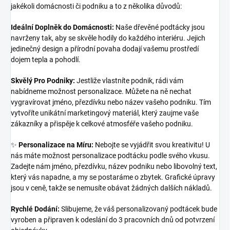
jakékoli domácnosti či podniku a to z několika důvodů:
Ideální Doplněk do Domácnosti:
Naše dřevěné podtácky jsou
navrženy tak, aby se skvěle hodily do každého interiéru. Jejich
jedinečný design a přírodní povaha dodají vašemu prostředí
dojem tepla a pohodlí.
Skvělý Pro Podniky:
Jestliže vlastníte podnik, rádi vám
nabídneme možnost personalizace. Můžete na ně nechat
vygravírovat jméno, přezdívku nebo název vašeho podniku. Tím
vytvoříte unikátní marketingový materiál, který zaujme vaše
zákazníky a přispěje k celkové atmosféře vašeho podniku.
✨
Personalizace na Míru:
Nebojte se vyjádřit svou kreativitu! U
nás máte možnost personalizace podtácku podle svého vkusu.
Zadejte nám jméno, přezdívku, název podniku nebo libovolný text,
který vás napadne, a my se postaráme o zbytek. Grafické úpravy
jsou v ceně, takže se nemusíte obávat žádných dalších nákladů.
Rychlé Dodání:
Slibujeme, že váš personalizovaný podtácek bude
vyroben a připraven k odeslání do 3 pracovních dnů od potvrzení