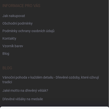
INFORMACE PRO VÁS
Jak nakupovat
Obchodní podmínky
Podmínky ochrany osobních údajů
Kontakty
Vzorník barev
Blog
BLOG
Vánoční pohoda v každém detailu - Dřevěné ozdoby, které oživují
tradici
Jaké motto na dřevěný věšák?
Dřevěné věšáky na medaile