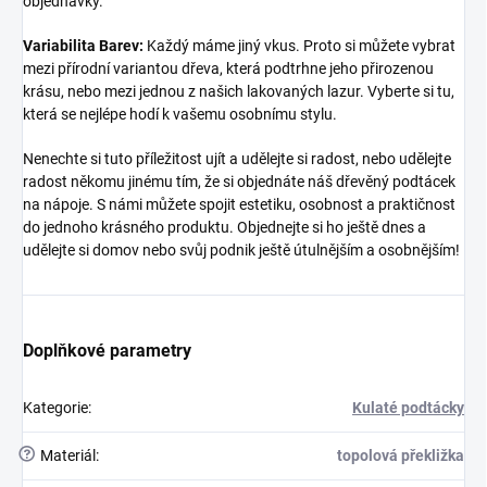
objednávky.
Variabilita Barev:
Každý máme jiný vkus. Proto si můžete vybrat
mezi přírodní variantou dřeva, která podtrhne jeho přirozenou
krásu, nebo mezi jednou z našich lakovaných lazur. Vyberte si tu,
která se nejlépe hodí k vašemu osobnímu stylu.
Nenechte si tuto příležitost ujít a udělejte si radost, nebo udělejte
radost někomu jinému tím, že si objednáte náš dřevěný podtácek
na nápoje. S námi můžete spojit estetiku, osobnost a praktičnost
do jednoho krásného produktu. Objednejte si ho ještě dnes a
udělejte si domov nebo svůj podnik ještě útulnějším a osobnějším!
Doplňkové parametry
Kategorie
:
Kulaté podtácky
?
Materiál
:
topolová překližka