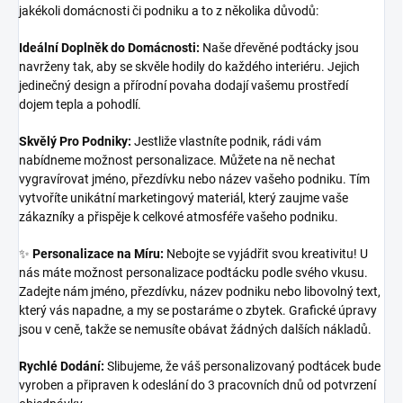
jakékoli domácnosti či podniku a to z několika důvodů:
Ideální Doplněk do Domácnosti:
Naše dřevěné podtácky jsou
navrženy tak, aby se skvěle hodily do každého interiéru. Jejich
jedinečný design a přírodní povaha dodají vašemu prostředí
dojem tepla a pohodlí.
Skvělý Pro Podniky:
Jestliže vlastníte podnik, rádi vám
nabídneme možnost personalizace. Můžete na ně nechat
vygravírovat jméno, přezdívku nebo název vašeho podniku. Tím
vytvoříte unikátní marketingový materiál, který zaujme vaše
zákazníky a přispěje k celkové atmosféře vašeho podniku.
✨
Personalizace na Míru:
Nebojte se vyjádřit svou kreativitu! U
nás máte možnost personalizace podtácku podle svého vkusu.
Zadejte nám jméno, přezdívku, název podniku nebo libovolný text,
který vás napadne, a my se postaráme o zbytek. Grafické úpravy
jsou v ceně, takže se nemusíte obávat žádných dalších nákladů.
Rychlé Dodání:
Slibujeme, že váš personalizovaný podtácek bude
vyroben a připraven k odeslání do 3 pracovních dnů od potvrzení