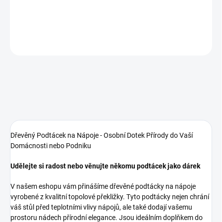
DETAILNÍ INFORMACE
ZEPTAT SE
Dřevěný Podtácek na Nápoje - Osobní Dotek Přírody do Vaší
Domácnosti nebo Podniku
Udělejte si radost nebo věnujte někomu podtácek jako dárek
V našem eshopu vám přinášíme dřevěné podtácky na nápoje
vyrobené z kvalitní topolové překližky. Tyto podtácky nejen chrání
váš stůl před teplotními vlivy nápojů, ale také dodají vašemu
prostoru nádech přírodní elegance. Jsou ideálním doplňkem do