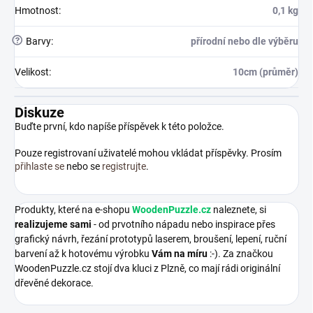
Hmotnost
:
0,1 kg
?
Barvy
:
přírodní nebo dle výběru
Velikost
:
10cm (průměr)
Diskuze
Buďte první, kdo napíše příspěvek k této položce.
Pouze registrovaní uživatelé mohou vkládat příspěvky. Prosím
přihlaste se
nebo se
registrujte
.
Produkty, které na e-shopu
WoodenPuzzle.cz
naleznete, si
realizujeme sami
- od prvotního nápadu nebo inspirace přes
grafický návrh, řezání prototypů laserem, broušení, lepení, ruční
barvení až k hotovému výrobku
Vám na míru
:-). Za značkou
WoodenPuzzle.cz stojí dva kluci z Plzně, co mají rádi originální
dřevěné dekorace.