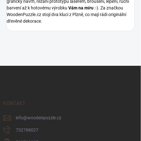
grafický návrh, řezání prototypů laserem, broušení, lepení, ruční
barvení až k hotovému výrobku
Vám na míru
:-). Za značkou
WoodenPuzzle.cz stojí dva kluci z Plzně, co mají rádi originální
dřevěné dekorace.
Z
á
p
a
t
í
KONTAKT
info
@
woodenpuzzle.cz
732788027