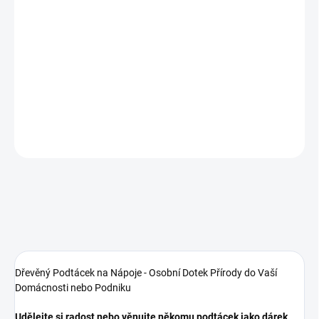
Vyrobíme do
3 dnů
Zvýhodněná sada při koupi
6 ks
Zvolte si
přírodní
variantu nebo
některou z lazur
-
dle Vašeho stylu
DETAILNÍ INFORMACE
ZEPTAT SE
Dřevěný Podtácek na Nápoje - Osobní Dotek Přírody do Vaší
Domácnosti nebo Podniku
Udělejte si radost nebo věnujte někomu podtácek jako dárek