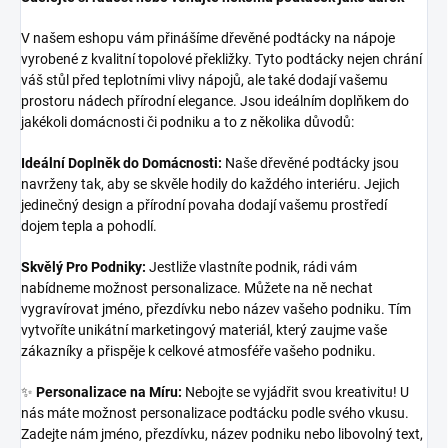
V našem eshopu vám přinášíme dřevěné podtácky na nápoje
vyrobené z kvalitní topolové překližky. Tyto podtácky nejen chrání
váš stůl před teplotními vlivy nápojů, ale také dodají vašemu
prostoru nádech přírodní elegance. Jsou ideálním doplňkem do
jakékoli domácnosti či podniku a to z několika důvodů:
Ideální Doplněk do Domácnosti:
Naše dřevěné podtácky jsou
navrženy tak, aby se skvěle hodily do každého interiéru. Jejich
jedinečný design a přírodní povaha dodají vašemu prostředí
dojem tepla a pohodlí.
Skvělý Pro Podniky:
Jestliže vlastníte podnik, rádi vám
nabídneme možnost personalizace. Můžete na ně nechat
vygravírovat jméno, přezdívku nebo název vašeho podniku. Tím
vytvoříte unikátní marketingový materiál, který zaujme vaše
zákazníky a přispěje k celkové atmosféře vašeho podniku.
✨
Personalizace na Míru:
Nebojte se vyjádřit svou kreativitu! U
nás máte možnost personalizace podtácku podle svého vkusu.
Zadejte nám jméno, přezdívku, název podniku nebo libovolný text,