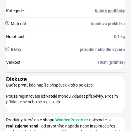
Kategorie
:
Kulaté podtácky
?
Materiál
:
topolová překližka
Hmotnost
:
0,1 kg
?
Barvy
:
přírodní nebo dle výběru
Velikost
:
10cm (průměr)
Diskuze
Buďte první, kdo napíše příspěvek k této položce.
Pouze registrovaní uživatelé mohou vkládat příspěvky. Prosím
přihlaste se
nebo se
registrujte
.
Produkty, které na e-shopu
WoodenPuzzle.cz
naleznete, si
realizujeme sami
- od prvotního nápadu nebo inspirace přes