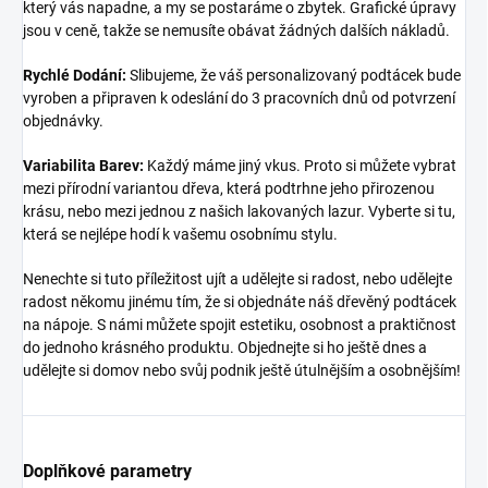
který vás napadne, a my se postaráme o zbytek. Grafické úpravy
jsou v ceně, takže se nemusíte obávat žádných dalších nákladů.
Rychlé Dodání:
Slibujeme, že váš personalizovaný podtácek bude
vyroben a připraven k odeslání do 3 pracovních dnů od potvrzení
objednávky.
Variabilita Barev:
Každý máme jiný vkus. Proto si můžete vybrat
mezi přírodní variantou dřeva, která podtrhne jeho přirozenou
krásu, nebo mezi jednou z našich lakovaných lazur. Vyberte si tu,
která se nejlépe hodí k vašemu osobnímu stylu.
Nenechte si tuto příležitost ujít a udělejte si radost, nebo udělejte
radost někomu jinému tím, že si objednáte náš dřevěný podtácek
na nápoje. S námi můžete spojit estetiku, osobnost a praktičnost
do jednoho krásného produktu. Objednejte si ho ještě dnes a
udělejte si domov nebo svůj podnik ještě útulnějším a osobnějším!
Doplňkové parametry