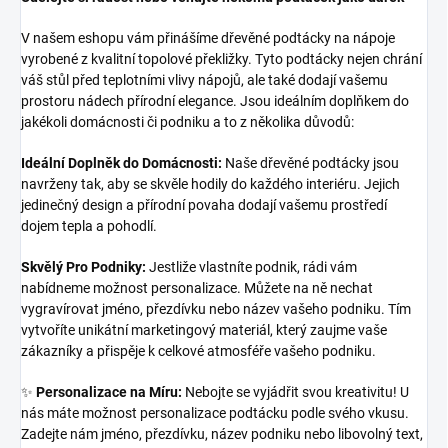
V našem eshopu vám přinášíme dřevěné podtácky na nápoje
vyrobené z kvalitní topolové překližky. Tyto podtácky nejen chrání
váš stůl před teplotními vlivy nápojů, ale také dodají vašemu
prostoru nádech přírodní elegance. Jsou ideálním doplňkem do
jakékoli domácnosti či podniku a to z několika důvodů:
Ideální Doplněk do Domácnosti:
Naše dřevěné podtácky jsou
navrženy tak, aby se skvěle hodily do každého interiéru. Jejich
jedinečný design a přírodní povaha dodají vašemu prostředí
dojem tepla a pohodlí.
Skvělý Pro Podniky:
Jestliže vlastníte podnik, rádi vám
nabídneme možnost personalizace. Můžete na ně nechat
vygravírovat jméno, přezdívku nebo název vašeho podniku. Tím
vytvoříte unikátní marketingový materiál, který zaujme vaše
zákazníky a přispěje k celkové atmosféře vašeho podniku.
✨
Personalizace na Míru:
Nebojte se vyjádřit svou kreativitu! U
nás máte možnost personalizace podtácku podle svého vkusu.
Zadejte nám jméno, přezdívku, název podniku nebo libovolný text,