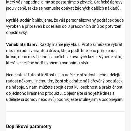
který vás napadne, a my se postaráme o zbytek. Grafické úpravy
jsou v ceně, takže se nemusíte obávat žádných dalších nákladů.
Rychlé Dodání:
Slibujeme, že váš personalizovaný podtácek bude
vyroben a připraven k odeslání do 3 pracovních dnů od potvrzení
objednávky.
Variabilita Barev:
Každý máme jiný vkus. Proto si můžete vybrat
mezi přírodní variantou dřeva, která podtrhne jeho přirozenou
krásu, nebo mezi jednou z našich lakovaných lazur. Vyberte si tu,
která se nejlépe hodí k vašemu osobnímu stylu.
Nenechte si tuto příležitost ujít a udělejte si radost, nebo udělejte
radost někomu jinému tím, že si objednáte náš dřevěný podtácek
na nápoje. S námi můžete spojit estetiku, osobnost a praktičnost
do jednoho krásného produktu. Objednejte si ho ještě dnes a
udělejte si domov nebo svůj podnik ještě útulnějším a osobnějším!
Doplňkové parametry