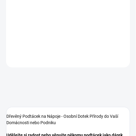
Vyrobíme do
3 dnů
Zvýhodněná sada při koupi
6 ks
Zvolte si
přírodní
variantu nebo
některou z lazur
-
dle Vašeho stylu
DETAILNÍ INFORMACE
ZEPTAT SE
Dřevěný Podtácek na Nápoje - Osobní Dotek Přírody do Vaší
Domácnosti nebo Podniku
Udělejte si radost nebo věnujte někomu podtácek jako dárek