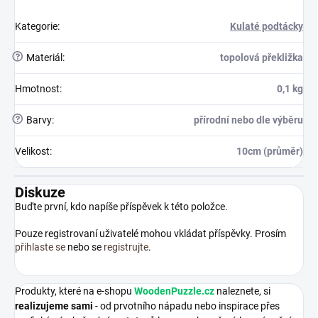
Kategorie
:
Kulaté podtácky
?
Materiál
:
topolová překližka
Hmotnost
:
0,1 kg
?
Barvy
:
přírodní nebo dle výběru
Velikost
:
10cm (průměr)
Diskuze
Buďte první, kdo napíše příspěvek k této položce.
Pouze registrovaní uživatelé mohou vkládat příspěvky. Prosím
přihlaste se
nebo se
registrujte
.
Produkty, které na e-shopu
WoodenPuzzle.cz
naleznete, si
realizujeme sami
- od prvotního nápadu nebo inspirace přes