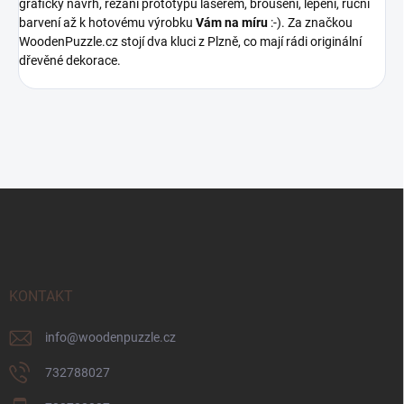
grafický návrh, řezání prototypů laserem, broušení, lepení, ruční
barvení až k hotovému výrobku
Vám na míru
:-). Za značkou
WoodenPuzzle.cz stojí dva kluci z Plzně, co mají rádi originální
dřevěné dekorace.
Z
á
p
a
t
í
KONTAKT
info
@
woodenpuzzle.cz
732788027