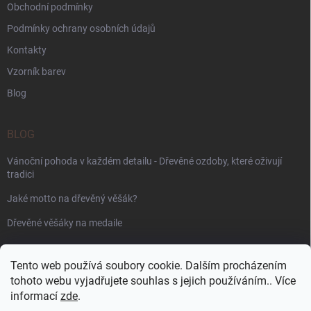
Obchodní podmínky
Podmínky ochrany osobních údajů
Kontakty
Vzorník barev
Blog
BLOG
Vánoční pohoda v každém detailu - Dřevěné ozdoby, které oživují
tradici
Jaké motto na dřevěný věšák?
Dřevěné věšáky na medaile
PŘIJÍMÁME ONLINE PLATBY
Tento web používá soubory cookie. Dalším procházením
tohoto webu vyjadřujete souhlas s jejich používáním.. Více
informací
zde
.