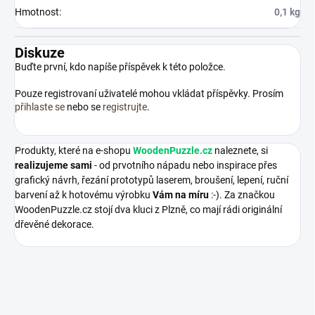
Hmotnost
:
0,1 kg
Diskuze
Buďte první, kdo napíše příspěvek k této položce.
Pouze registrovaní uživatelé mohou vkládat příspěvky. Prosím
přihlaste se
nebo se
registrujte
.
Produkty, které na e-shopu
WoodenPuzzle.cz
naleznete, si
realizujeme sami
- od prvotního nápadu nebo inspirace přes
grafický návrh, řezání prototypů laserem, broušení, lepení, ruční
barvení až k hotovému výrobku
Vám na míru
:-). Za značkou
WoodenPuzzle.cz stojí dva kluci z Plzně, co mají rádi originální
dřevěné dekorace.