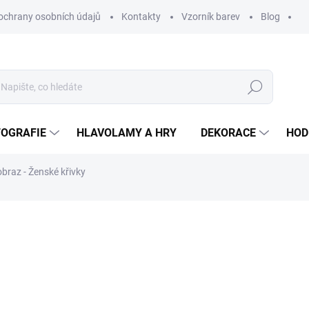
ochrany osobních údajů
Kontakty
Vzorník barev
Blog
Hledat
TOGRAFIE
HLAVOLAMY A HRY
DEKORACE
HOD
braz - Ženské křivky
ní
ZNAČKA:
WOODENPUZZLE.CZ
930 Kč
768,60 Kč
bez DPH
Měrná
BÍLÁ
cena: