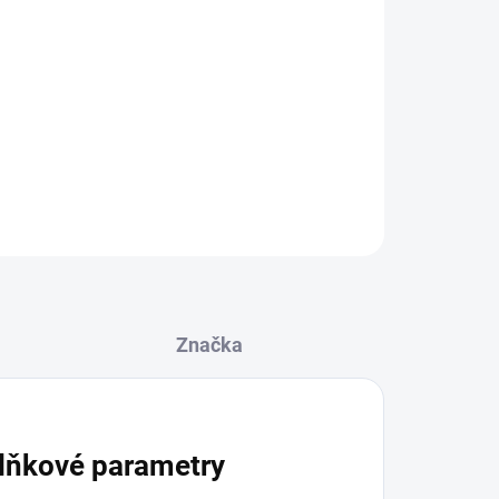
 velikosti podle Vašeho stylu
 přímo na produkt
ZEPTAT SE
Značka
lňkové parametry