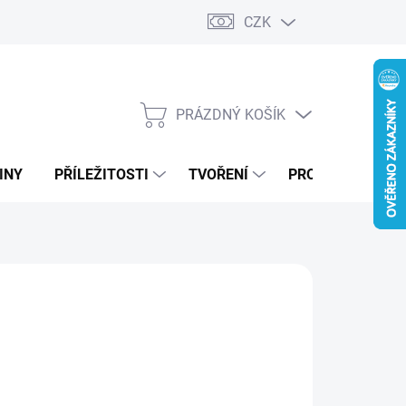
CZK
PRÁZDNÝ KOŠÍK
NÁKUPNÍ
KOŠÍK
INY
PŘÍLEŽITOSTI
TVOŘENÍ
PRO FIRMY
MODRÁ
ZELENÁ
DUBOVÁ LAZURA