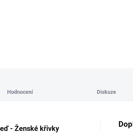
XL - šířka
70 cm
Vyberte si kombinaci barvy a
Možnost přidání lepící pásky
DETAILNÍ INFORMACE
Hodnocení
Diskuze
Dop
eď - Ženské křivky