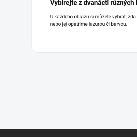
Vybírejte z dvanácti různých
U každého obrazu si můžete vybrat, zda
nebo jej opatříme lazurou či barvou.
Z