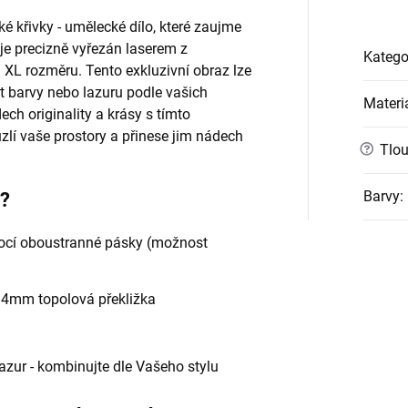
 křivky - umělecké dílo, které zaujme
 je precizně vyřezán laserem z
Katego
 XL rozměru. Tento exkluzivní obraz lze
t barvy nebo lazuru podle vašich
Materi
ch originality a krásy s tímto
lí vaše prostory a přinese jim nádech
?
Tlou
Barvy
:
e?
cí oboustranné pásky (možnost
- 4mm topolová překližka
 lazur - kombinujte dle Vašeho stylu