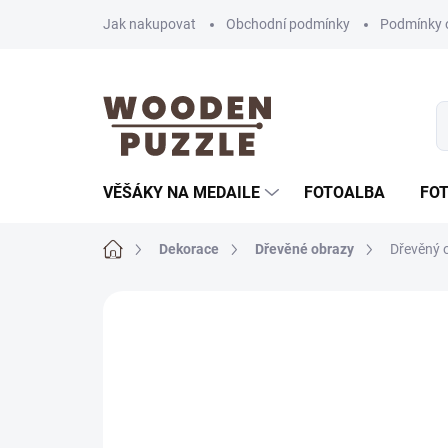
Přejít
Jak nakupovat
Obchodní podmínky
Podmínky 
na
obsah
VĚŠÁKY NA MEDAILE
FOTOALBA
FO
Domů
Dekorace
Dřevěné obrazy
Dřevěný o
Neohodnoceno
Podrobnosti hodnoce