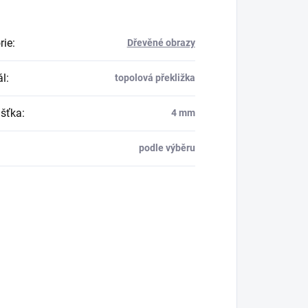
rie
:
Dřevěné obrazy
ál
:
topolová překližka
šťka
:
4 mm
podle výběru