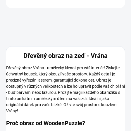
ZEPTAT SE
Dřevěný obraz na zeď - Vrána
Dřevěný obraz Vrána - umělecký klenot pro váš interiér! Získejte
úchvatný kousek, který okouzlí vaše prostory. Každý detail je
precizně vyřezán laserem, garantující dokonalost. Obraz je
dostupný v různých velikostech a lze ho upravit podle vašich přání
- buď barvami nebo lazurou. Prožijte magii každého okamžiku s
tímto unikátním uměleckým dílem na vaší zdi. Ideální jako
originální dárek pro vaše blízké. Oživte svůj prostor s kouzlem
Vrány!
Proč obraz od WoodenPuzzle?