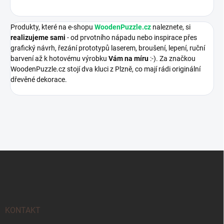
Produkty, které na e-shopu
WoodenPuzzle.cz
naleznete, si
realizujeme sami
- od prvotního nápadu nebo inspirace přes
grafický návrh, řezání prototypů laserem, broušení, lepení, ruční
barvení až k hotovému výrobku
Vám na míru
:-). Za značkou
WoodenPuzzle.cz stojí dva kluci z Plzně, co mají rádi originální
dřevěné dekorace.
Z
á
p
a
t
í
KONTAKT