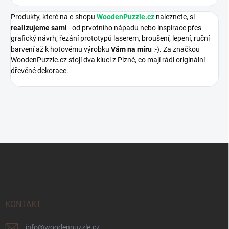
Produkty, které na e-shopu
WoodenPuzzle.cz
naleznete, si
realizujeme sami
- od prvotního nápadu nebo inspirace přes
grafický návrh, řezání prototypů laserem, broušení, lepení, ruční
barvení až k hotovému výrobku
Vám na míru
:-). Za značkou
WoodenPuzzle.cz stojí dva kluci z Plzně, co mají rádi originální
dřevěné dekorace.
Z
á
p
a
t
í
KONTAKT
info
@
woodenpuzzle.cz