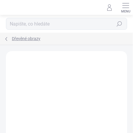
Přejít
na
obsah
Hledat
Dřevěné obrazy
Podrobnosti hodnocení
Neohodnoceno
ZNAČKA:
WOODENPUZZLE.CZ