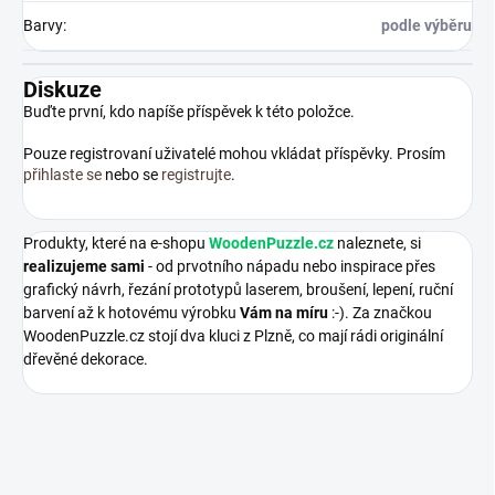
Barvy
:
podle výběru
Diskuze
Buďte první, kdo napíše příspěvek k této položce.
Pouze registrovaní uživatelé mohou vkládat příspěvky. Prosím
přihlaste se
nebo se
registrujte
.
Produkty, které na e-shopu
WoodenPuzzle.cz
naleznete, si
realizujeme sami
- od prvotního nápadu nebo inspirace přes
grafický návrh, řezání prototypů laserem, broušení, lepení, ruční
barvení až k hotovému výrobku
Vám na míru
:-). Za značkou
WoodenPuzzle.cz stojí dva kluci z Plzně, co mají rádi originální
dřevěné dekorace.