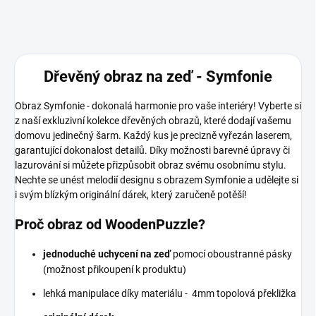
Dřevěný obraz na zeď - Symfonie
Obraz Symfonie - dokonalá harmonie pro vaše interiéry! Vyberte si
z naší exkluzivní kolekce dřevěných obrazů, které dodají vašemu
domovu jedinečný šarm. Každý kus je precizně vyřezán laserem,
garantující dokonalost detailů. Díky možnosti barevné úpravy či
lazurování si můžete přizpůsobit obraz svému osobnímu stylu.
Nechte se unést melodií designu s obrazem Symfonie a udělejte si
i svým blízkým originální dárek, který zaručeně potěší!
Proč obraz od WoodenPuzzle?
jednoduché uchycení na zeď
pomocí oboustranné pásky
(možnost přikoupení k produktu)
lehká manipulace díky materiálu - 4mm topolová překližka