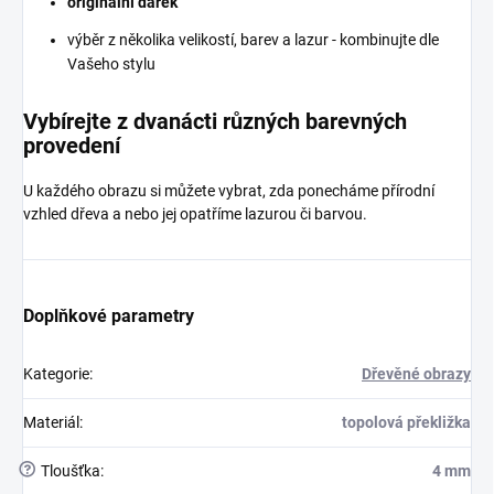
originální dárek
výběr z několika velikostí, barev a lazur - kombinujte dle
Vašeho stylu
Vybírejte z dvanácti různých barevných
provedení
U každého obrazu si můžete vybrat, zda ponecháme přírodní
vzhled dřeva a nebo jej opatříme lazurou či barvou.
Doplňkové parametry
Kategorie
:
Dřevěné obrazy
Materiál
:
topolová překližka
?
Tloušťka
:
4 mm