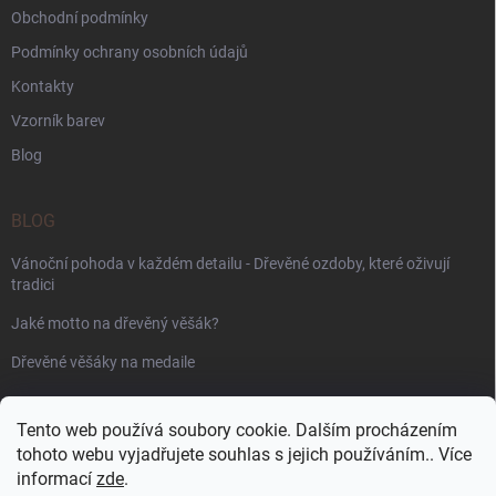
Obchodní podmínky
Podmínky ochrany osobních údajů
Kontakty
Vzorník barev
Blog
BLOG
Vánoční pohoda v každém detailu - Dřevěné ozdoby, které oživují
tradici
Jaké motto na dřevěný věšák?
Dřevěné věšáky na medaile
PŘIJÍMÁME ONLINE PLATBY
Tento web používá soubory cookie. Dalším procházením
tohoto webu vyjadřujete souhlas s jejich používáním.. Více
informací
zde
.