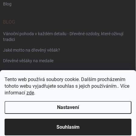
Blog
BLOG
Vánoční pohoda v každém detailu - Dřevěné ozdoby, které oživují
tradici
Jaké motto na dřevěný věšák?
Dřevěné věšáky na medaile
PŘIJÍMÁME ONLINE PLATBY
Tento web používá soubory cookie. Dalším procházením
tohoto webu vyjadřujete souhlas s jejich používáním.. Více
informací
zde
.
Nastavení
Copyright 2026
WoodenPuzzle.cz
. Všechna práva vyhrazena.
Souhlasím
Vytvořil Shoptet