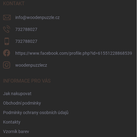
í
KONTAKT
info
@
woodenpuzzle.cz
732788027
732788027
https://www.facebook.com/profile.php?id=61551228868539
woodenpuzzlecz
INFORMACE PRO VÁS
Jak nakupovat
Obchodní podmínky
Podmínky ochrany osobních údajů
Kontakty
Vzorník barev