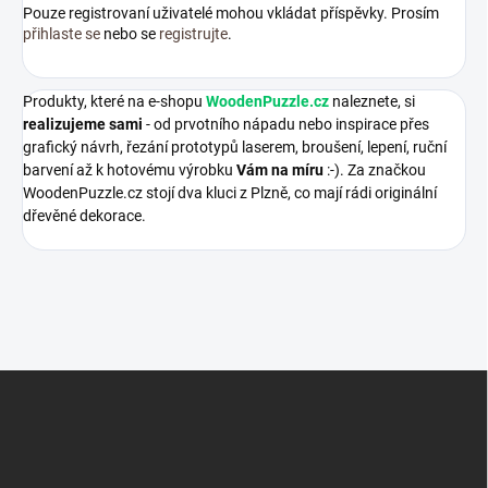
Pouze registrovaní uživatelé mohou vkládat příspěvky. Prosím
přihlaste se
nebo se
registrujte
.
Produkty, které na e-shopu
WoodenPuzzle.cz
naleznete, si
realizujeme sami
- od prvotního nápadu nebo inspirace přes
grafický návrh, řezání prototypů laserem, broušení, lepení, ruční
barvení až k hotovému výrobku
Vám na míru
:-). Za značkou
WoodenPuzzle.cz stojí dva kluci z Plzně, co mají rádi originální
dřevěné dekorace.
Z
á
p
a
t