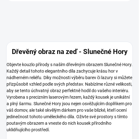
Dřevěný obraz na zeď - Slunečné Hory
Objevte kouzlo přírody s naším dřevěným obrazem Slunečné Hory.
Každý detail tohoto elegantního díla zachycuje krásu hor v
nádherném reliéfu. Díky možnosti výběru barev či lazury si můžete
přizpůsobit vzhled podle svých představ. Nabízíme různé velikosti,
aby se tento úchvatný obraz perfektně hodil do vašeho interiéru.
Vyrobena s precizním laserovým řezem, každý kousek je unikátní
a plný šarmu. Slunečné Hory jsou nejen osvěžujícím doplňkem pro
váš domov, ale také skvělým dárkem pro vaše blízké, kteří ocení
jedinečnost tohoto uměleckého díla. Oživte své prostory s tímto
poutavým obrazem a vneste do nich kousek přírodního
uklidňujícího prostředí.