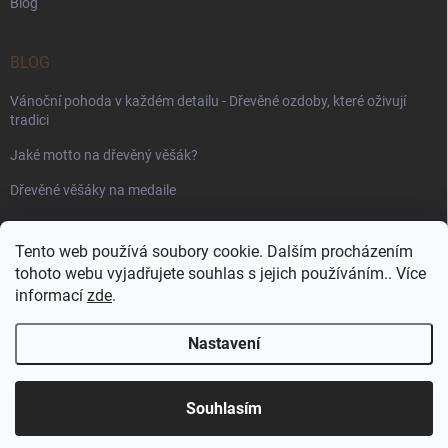
Blog
BLOG
Vánoční pohoda v každém detailu - Dřevěné ozdoby, které oživují
tradici
Jaké motto na dřevěný věšák?
Dřevěné věšáky na medaile
PŘIJÍMÁME ONLINE PLATBY
Tento web používá soubory cookie. Dalším procházením
tohoto webu vyjadřujete souhlas s jejich používáním.. Více
informací
zde
.
Nastavení
Copyright 2026
WoodenPuzzle.cz
. Všechna práva vyhrazena.
Souhlasím
Vytvořil Shoptet