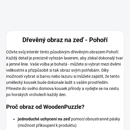
Dřevěný obraz na zeď - Pohoří
Oživte svůj interiér tímto působivým dřevěným obrazem Pohoří.
Každý detail je precizně vyřezán laserem, aby získal dokonalý tvar
a jemné linie. Vaše volba je bohatá - můžete si vybrat mezi dvěmi
velikostmi a přizpůsobit si tak obraz svým potřebám. Díky
možnosti vybrat si barvu nebo lazuru si můžete zajistit, že tento
umělecký kousek bude dokonale ladit s vaším prostředím.
Přineste do svého domova kousek přírody a vydejte se na cestu
po horských vrcholech každý den.
Proč obraz od WoodenPuzzle?
jednoduché uchycení na zeď
pomocí oboustranné pásky
(možnost přikoupení k produktu)