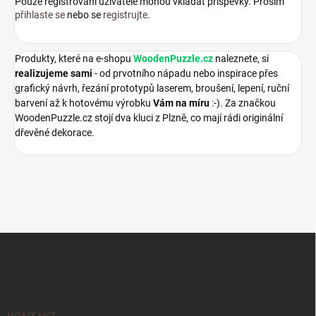
Pouze registrovaní uživatelé mohou vkládat příspěvky. Prosím
přihlaste se
nebo se
registrujte
.
Produkty, které na e-shopu
WoodenPuzzle.cz
naleznete, si
realizujeme sami
- od prvotního nápadu nebo inspirace přes
grafický návrh, řezání prototypů laserem, broušení, lepení, ruční
barvení až k hotovému výrobku
Vám na míru
:-). Za značkou
WoodenPuzzle.cz stojí dva kluci z Plzně, co mají rádi originální
dřevěné dekorace.
Z
á
p
a
t