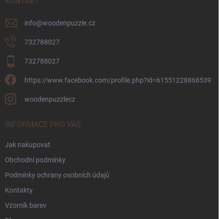
í
KONTAKT
info
@
woodenpuzzle.cz
732788027
732788027
https://www.facebook.com/profile.php?id=61551228868539
woodenpuzzlecz
INFORMACE PRO VÁS
Jak nakupovat
Obchodní podmínky
Podmínky ochrany osobních údajů
Kontakty
Vzorník barev