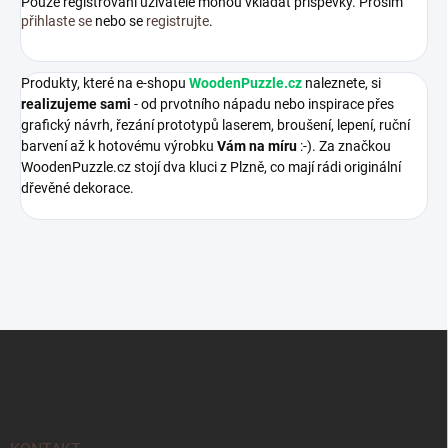
Pouze registrovaní uživatelé mohou vkládat příspěvky. Prosím
přihlaste se
nebo se
registrujte
.
Produkty, které na e-shopu
WoodenPuzzle.cz
naleznete, si
realizujeme sami
- od prvotního nápadu nebo inspirace přes
grafický návrh, řezání prototypů laserem, broušení, lepení, ruční
barvení až k hotovému výrobku
Vám na míru
:-). Za značkou
WoodenPuzzle.cz stojí dva kluci z Plzně, co mají rádi originální
dřevěné dekorace.
Z
á
p
a
t