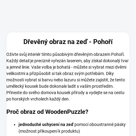
Dřevěný obraz na zeď - Pohoří
Oživte svůj interiér tímto působivým dřevěným obrazem Pohoří.
Každý detail je precizně vyřezán laserem, aby získal dokonalý tvar
a jemné linie. Vaše volba je bohatá - můžete si vybrat mezi dvěmi
velikostmi a přizpůsobit si tak obraz svým potřebám. Díky
možnosti vybrat si barvu nebo lazuru si můžete zajistit, že tento
umělecký kousek bude dokonale ladit s vaším prostředím.
Přineste do svého domova kousek přírody a vydejte se na cestu
po horských vrcholech každý den.
Proč obraz od WoodenPuzzle?
jednoduché uchycení na zeď
pomocí oboustranné pásky
(možnost přikoupení k produktu)