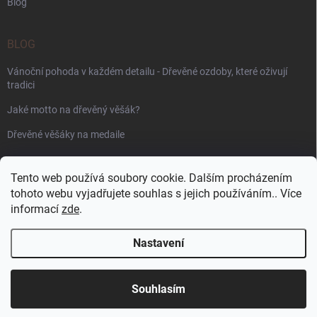
Blog
BLOG
Vánoční pohoda v každém detailu - Dřevěné ozdoby, které oživují
tradici
Jaké motto na dřevěný věšák?
Dřevěné věšáky na medaile
PŘIJÍMÁME ONLINE PLATBY
Tento web používá soubory cookie. Dalším procházením
tohoto webu vyjadřujete souhlas s jejich používáním.. Více
informací
zde
.
Nastavení
Copyright 2026
WoodenPuzzle.cz
. Všechna práva vyhrazena.
Souhlasím
Vytvořil Shoptet