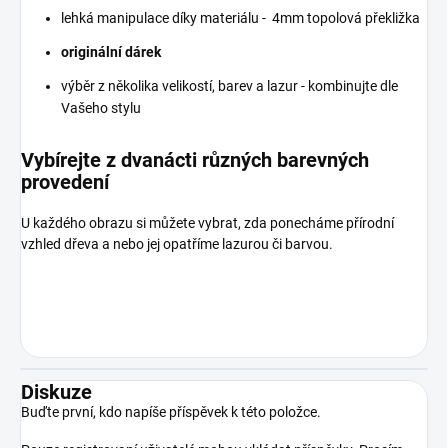
lehká manipulace díky materiálu - 4mm topolová překližka
originální dárek
výběr z několika velikostí, barev a lazur - kombinujte dle
Vašeho stylu
Vybírejte z dvanácti různých barevných
provedení
U každého obrazu si můžete vybrat, zda ponecháme přírodní
vzhled dřeva a nebo jej opatříme lazurou či barvou.
Diskuze
Buďte první, kdo napíše příspěvek k této položce.