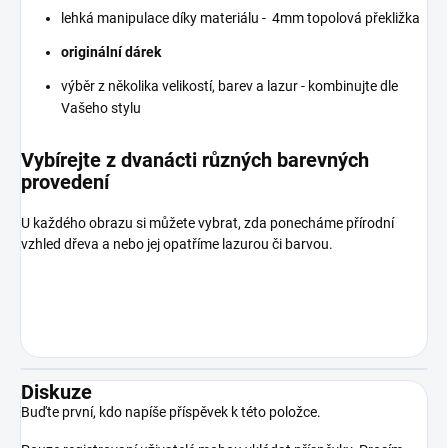
lehká manipulace díky materiálu - 4mm topolová překližka
originální dárek
výběr z několika velikostí, barev a lazur - kombinujte dle
Vašeho stylu
Vybírejte z dvanácti různých barevných
provedení
U každého obrazu si můžete vybrat, zda ponecháme přírodní
vzhled dřeva a nebo jej opatříme lazurou či barvou.
Diskuze
Buďte první, kdo napíše příspěvek k této položce.