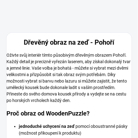
Dřevěný obraz na zeď - Pohoří
Oživte svůj interiér tímto působivým dřevěným obrazem Pohoří.
Každý detail je precizně vyřezán laserem, aby získal dokonalý tvar
a jemné linie. Vaše volba je bohatá - můžete si vybrat mezi dvěmi
velikostmi a přizpůsobit si tak obraz svým potřebám. Díky
možnosti vybrat si barvu nebo lazuru si můžete zajistit, že tento
umělecký kousek bude dokonale ladit s vaším prostředím.
Přineste do svého domova kousek přírody a vydejte se na cestu
po horských vrcholech každý den.
Proč obraz od WoodenPuzzle?
jednoduché uchycení na zeď
pomocí oboustranné pásky
(možnost přikoupení k produktu)