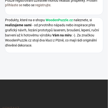
Pouze registrovaní uživatelé mohou vkládat příspěvky. Prosím
přihlaste se
nebo se
registrujte
.
Produkty, které na e-shopu
WoodenPuzzle.cz
naleznete, si
realizujeme sami
- od prvotního nápadu nebo inspirace přes
grafický návrh, řezání prototypů laserem, broušení, lepení, ruční
barvení až k hotovému výrobku
Vám na míru
:-). Za značkou
WoodenPuzzle.cz stojí dva kluci z Plzně, co mají rádi originální
dřevěné dekorace.
Z
á
p
a
t