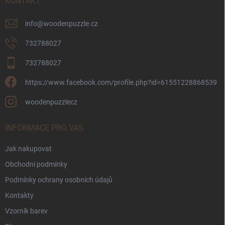
í
KONTAKT
info
@
woodenpuzzle.cz
732788027
732788027
https://www.facebook.com/profile.php?id=61551228868539
woodenpuzzlecz
INFORMACE PRO VÁS
Jak nakupovat
Obchodní podmínky
Podmínky ochrany osobních údajů
Kontakty
Vzorník barev