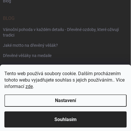
Blog
BLOG
Vánoční pohoda v každém detailu - Dřevěné ozdoby, které oživují
tradici
Jaké motto na dřevěný věšák?
Dřevěné věšáky na medaile
PŘIJÍMÁME ONLINE PLATBY
Tento web používá soubory cookie. Dalším procházením
tohoto webu vyjadřujete souhlas s jejich používáním.. Více
informací
zde
.
Nastavení
Copyright 2026
WoodenPuzzle.cz
. Všechna práva vyhrazena.
Souhlasím
Vytvořil Shoptet