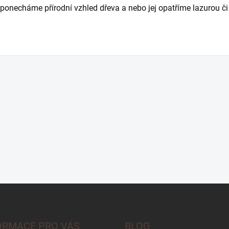
ponecháme přírodní vzhled dřeva a nebo jej opatříme lazurou či
ORMACE PRO VÁS
BLOG