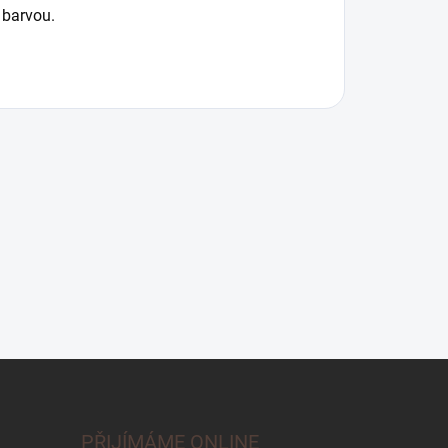
 barvou.
PŘIJÍMÁME ONLINE