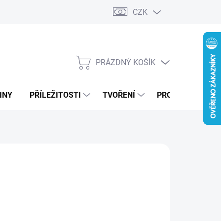
CZK
PRÁZDNÝ KOŠÍK
NÁKUPNÍ
KOŠÍK
INY
PŘÍLEŽITOSTI
TVOŘENÍ
PRO FIRMY
MODRÁ
ZELENÁ
DUBOVÁ LAZURA