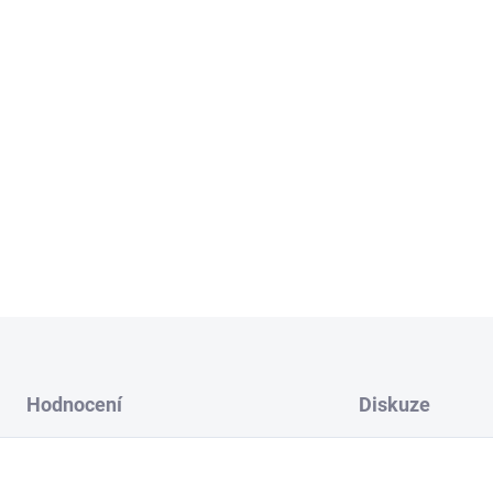
M - pampeliška
30 cm
L - pampeliška
40 cm
XL - pampeliška
50 c
Vyberte si kombinaci barvy a
Možnost přidání lepící pásky
DETAILNÍ INFORMACE
Hodnocení
Diskuze