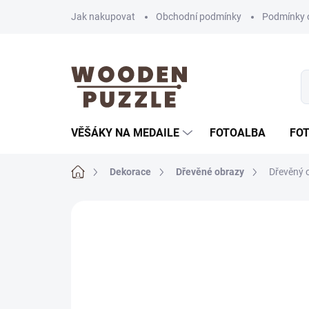
Přejít
Jak nakupovat
Obchodní podmínky
Podmínky 
na
obsah
VĚŠÁKY NA MEDAILE
FOTOALBA
FO
Domů
Dekorace
Dřevěné obrazy
Dřevěný 
Neohodnoceno
Podrobnosti hodnoce