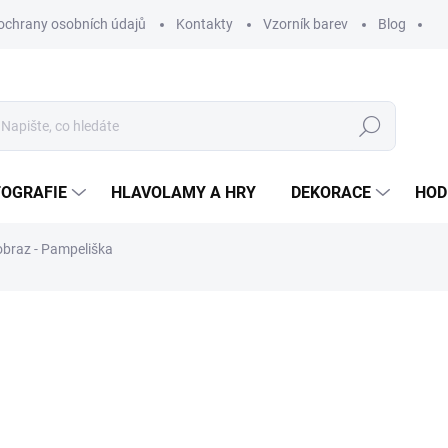
ochrany osobních údajů
Kontakty
Vzorník barev
Blog
Hledat
TOGRAFIE
HLAVOLAMY A HRY
DEKORACE
HOD
obraz - Pampeliška
ní
ZNAČKA:
WOODENPUZZLE.CZ
od
370 Kč
od
305,79 Kč
bez DPH
Měrná
BÍLÁ
cena: