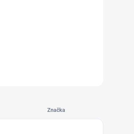
m
 velikosti podle Vašeho stylu
 přímo na produkt
ZEPTAT SE
Značka