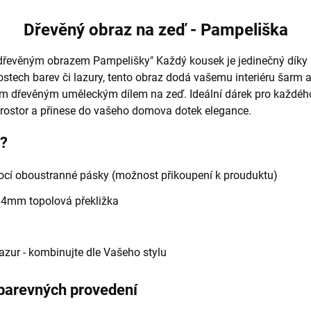
Dřevěný obraz na zeď - Pampeliška
dřevěným obrazem Pampelišky" Každý kousek je jedinečný díky
tech barev či lazury, tento obraz dodá vašemu interiéru šarm a 
ím dřevěným uměleckým dílem na zeď. Ideální dárek pro každého 
prostor a přinese do vašeho domova dotek elegance.
e?
í oboustranné pásky (možnost přikoupení k prouduktu)
- 4mm topolová překližka
 lazur - kombinujte dle Vašeho stylu
 barevných provedení