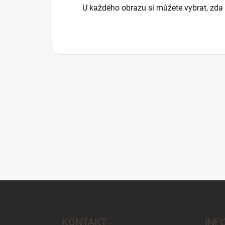
U každého obrazu si můžete vybrat, zda 
Z
á
p
a
KONTAKT
INF