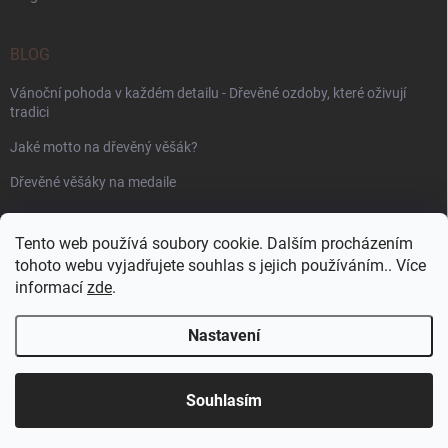
BLOG
Vánoční pohoda v každém detailu - Dřevěné ozdoby, které oživují
tradici
Jaké motto na dřevěný věšák?
Dřevěné věšáky na medaile
PŘIJÍMÁME ONLINE PLATBY
Tento web používá soubory cookie. Dalším procházením
tohoto webu vyjadřujete souhlas s jejich používáním.. Více
informací
zde
.
Nastavení
Copyright 2026
WoodenPuzzle.cz
. Všechna práva vyhrazena.
Souhlasím
Vytvořil Shoptet