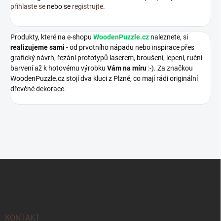
přihlaste se
nebo se
registrujte
.
Produkty, které na e-shopu
WoodenPuzzle.cz
naleznete, si
realizujeme sami
- od prvotního nápadu nebo inspirace přes
grafický návrh, řezání prototypů laserem, broušení, lepení, ruční
barvení až k hotovému výrobku
Vám na míru
:-). Za značkou
WoodenPuzzle.cz stojí dva kluci z Plzně, co mají rádi originální
dřevěné dekorace.
Z
á
p
a
t
í
KONTAKT