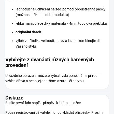
jednoduché uchycení na zeď
pomocí oboustranné pásky
(možnost přikoupení k prouduktu)
lehká manipulace díky materiálu - 4mm topolová překližka
originální dárek
výběr z několika velikostí, barev a lazur - kombinujte dle
Vašeho stylu
Vybírejte z dvanácti různých barevných
provedení
U každého obrazu si můžete vybrat, zda ponecháme přírodní
vzhled dřeva a nebo jej opatříme lazurou či barvou.
Diskuze
Buďte první, kdo napíše příspěvek k této položce.
Pouze registrovaní uživatelé mohou vkládat příspěvky. Prosím