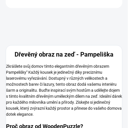
ZEPTAT SE
Dřevěný obraz na zeď - Pampeliška
Zkrášlete svůj domov tímto elegantním dřevěným obrazem
Pampelišky" Každý kousek je jedinečný díky preciznímu
laserovému vyřezávání. Dostupný v různých velikostech a
možnostech barev či lazury, tento obraz dodá vašemu interiéru
šarm a originalitu. Buďte inspirací svým hostům a udělejte dojem
s tímto kvalitním dřevěným uměleckým dílem na zeď. Ideální dárek
pro každého milovníka umění a přírody. Získejte si jedinečný
kousek, který zvýrazní každý prostor a přinese do vašeho domova
dotek elegance.
Proč obraz od WoodenPuzzle?