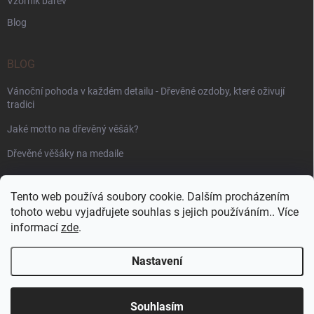
Vzorník barev
Blog
BLOG
Vánoční pohoda v každém detailu - Dřevěné ozdoby, které oživují
tradici
Jaké motto na dřevěný věšák?
Dřevěné věšáky na medaile
PŘIJÍMÁME ONLINE PLATBY
Tento web používá soubory cookie. Dalším procházením
tohoto webu vyjadřujete souhlas s jejich používáním.. Více
informací
zde
.
Nastavení
Copyright 2026
WoodenPuzzle.cz
. Všechna práva vyhrazena.
Souhlasím