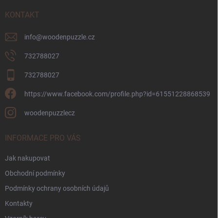
t
í
KONTAKT
info
@
woodenpuzzle.cz
732788027
732788027
https://www.facebook.com/profile.php?id=61551228868539
woodenpuzzlecz
INFORMACE PRO VÁS
Jak nakupovat
Obchodní podmínky
Podmínky ochrany osobních údajů
Kontakty