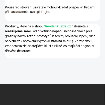
Pouze registrovaní uživatelé mohou vkládat příspěvky. Prosím
přihlaste se
nebo se
registrujte
.
Produkty, které na e-shopu
WoodenPuzzle.cz
naleznete, si
realizujeme sami
- od prvotního nápadu nebo inspirace přes
grafický návrh, řezání prototypů laserem, broušení, lepení, ruční
barvení až k hotovému výrobku
Vám na míru
:-). Za značkou
WoodenPuzzle.cz stojí dva kluci z Plzně, co mají rádi originální
dřevěné dekorace.
Z
á
p
a