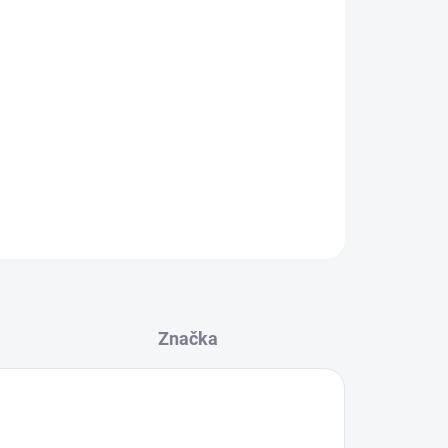
 velikosti podle Vašeho stylu
 přímo na produkt
ZEPTAT SE
Značka