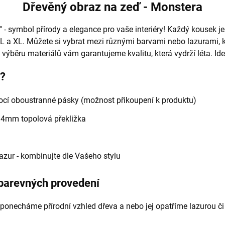
Dřevěný obraz na zeď - Monstera
 symbol přírody a elegance pro vaše interiéry! Každý kousek je 
L a XL. Můžete si vybrat mezi různými barvami nebo lazurami, kt
ýběru materiálů vám garantujeme kvalitu, která vydrží léta. Ide
e?
í oboustranné pásky (možnost přikoupení k produktu)
- 4mm topolová překližka
 lazur - kombinujte dle Vašeho stylu
 barevných provedení
ponecháme přírodní vzhled dřeva a nebo jej opatříme lazurou či