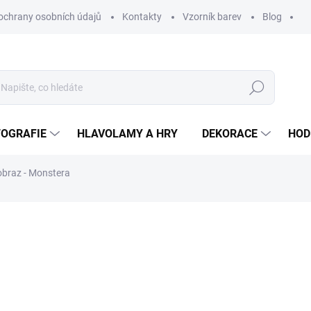
ochrany osobních údajů
Kontakty
Vzorník barev
Blog
Hledat
TOGRAFIE
HLAVOLAMY A HRY
DEKORACE
HOD
obraz - Monstera
ní
ZNAČKA:
WOODENPUZZLE.CZ
od
470 Kč
od
388,43 Kč
bez DPH
Měrná
BÍLÁ
cena: