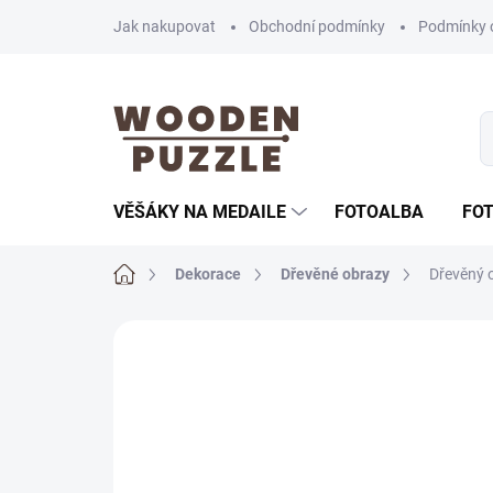
Přejít
Jak nakupovat
Obchodní podmínky
Podmínky 
na
obsah
VĚŠÁKY NA MEDAILE
FOTOALBA
FO
Domů
Dekorace
Dřevěné obrazy
Dřevěný 
Neohodnoceno
Podrobnosti hodnoce