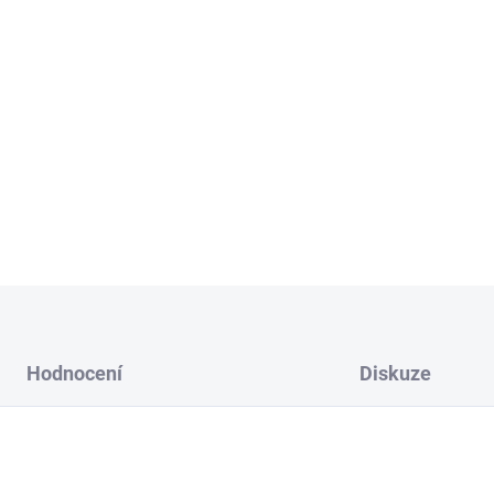
L - výška
40 cm
XL - výška
60 cm
Vyberte si kombinaci barvy a
Možnost přidání lepící pásky
DETAILNÍ INFORMACE
Hodnocení
Diskuze