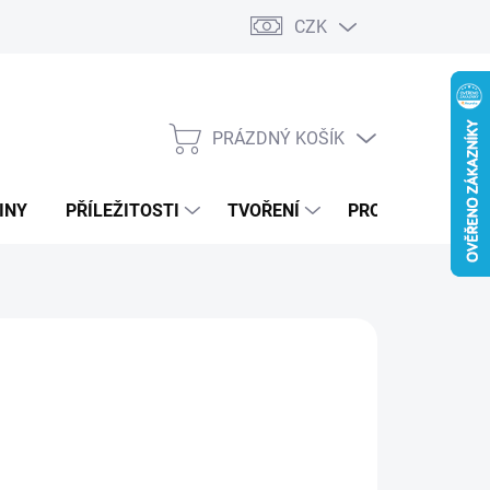
CZK
PRÁZDNÝ KOŠÍK
NÁKUPNÍ
KOŠÍK
INY
PŘÍLEŽITOSTI
TVOŘENÍ
PRO FIRMY
MODRÁ
ZELENÁ
DUBOVÁ LAZURA