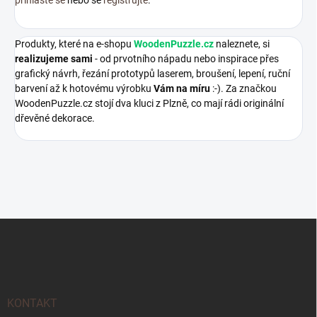
Produkty, které na e-shopu
WoodenPuzzle.cz
naleznete, si
realizujeme sami
- od prvotního nápadu nebo inspirace přes
grafický návrh, řezání prototypů laserem, broušení, lepení, ruční
barvení až k hotovému výrobku
Vám na míru
:-). Za značkou
WoodenPuzzle.cz stojí dva kluci z Plzně, co mají rádi originální
dřevěné dekorace.
Z
á
p
a
t
í
KONTAKT