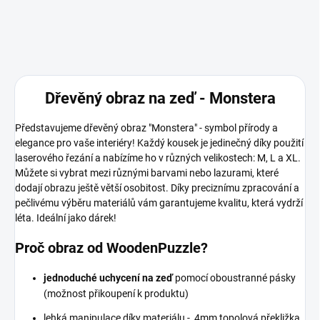
Dřevěný obraz na zeď - Monstera
Představujeme dřevěný obraz "Monstera" - symbol přírody a
elegance pro vaše interiéry! Každý kousek je jedinečný díky použití
laserového řezání a nabízíme ho v různých velikostech: M, L a XL.
Můžete si vybrat mezi různými barvami nebo lazurami, které
dodají obrazu ještě větší osobitost. Díky preciznímu zpracování a
pečlivému výběru materiálů vám garantujeme kvalitu, která vydrží
léta. Ideální jako dárek!
Proč obraz od WoodenPuzzle?
jednoduché uchycení na zeď
pomocí oboustranné pásky
(možnost přikoupení k produktu)
lehká manipulace díky materiálu - 4mm topolová překližka