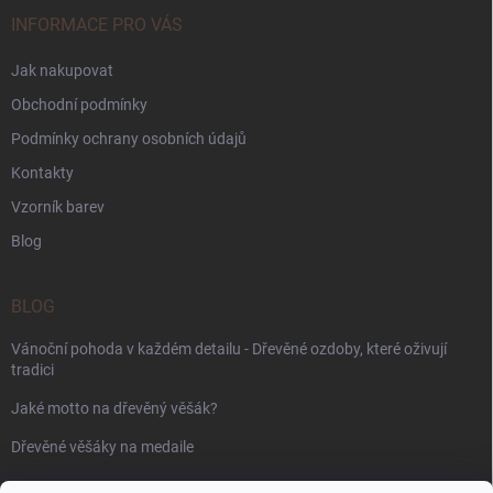
INFORMACE PRO VÁS
Jak nakupovat
Obchodní podmínky
Podmínky ochrany osobních údajů
Kontakty
Vzorník barev
Blog
BLOG
Vánoční pohoda v každém detailu - Dřevěné ozdoby, které oživují
tradici
Jaké motto na dřevěný věšák?
Dřevěné věšáky na medaile