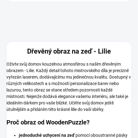
Dřevěný obraz na zeď - Lilie
Oživte svůj domov kouzelnou atmosférou s naším dřevěným
obrazem - Lilie. Každý detail tohoto mistrovského díla je precizně
vyřezán laserem, dodávajícímu mu jedinečnou kvalitu. Dostupný v
různých velikostech a s možností personalizace barev nebo
lazurou, tento obraz se stane středem pozornosti každé
místnosti. Nejenže dodává elegance vašemu interiéru, ale také je
ideálním dárkem pro vaše blízké. Učiňte svůj domov ještě
útulnějším a přidáním této krásné lilie do vaší sbírky.
Proč obraz od WoodenPuzzle?
jednoduché uchycení na zeď
pomocí oboustranné pásky