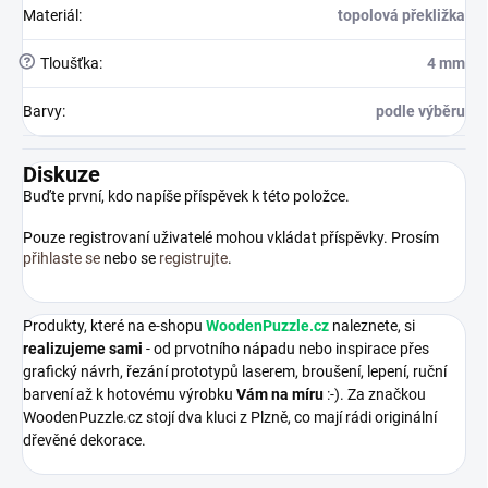
Materiál
:
topolová překližka
?
Tloušťka
:
4 mm
Barvy
:
podle výběru
Diskuze
Buďte první, kdo napíše příspěvek k této položce.
Pouze registrovaní uživatelé mohou vkládat příspěvky. Prosím
přihlaste se
nebo se
registrujte
.
Produkty, které na e-shopu
WoodenPuzzle.cz
naleznete, si
realizujeme sami
- od prvotního nápadu nebo inspirace přes
grafický návrh, řezání prototypů laserem, broušení, lepení, ruční
barvení až k hotovému výrobku
Vám na míru
:-). Za značkou
WoodenPuzzle.cz stojí dva kluci z Plzně, co mají rádi originální
dřevěné dekorace.