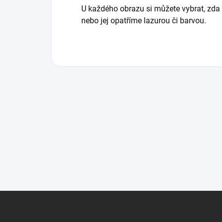
U každého obrazu si můžete vybrat, zda
nebo jej opatříme lazurou či barvou.
Z
á
p