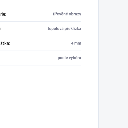
rie
:
Dřevěné obrazy
ál
:
topolová překližka
šťka
:
4 mm
podle výběru