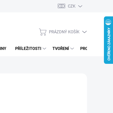
CZK
PRÁZDNÝ KOŠÍK
NÁKUPNÍ
KOŠÍK
INY
PŘÍLEŽITOSTI
TVOŘENÍ
PRO FIRMY
MODRÁ
ZELENÁ
DUBOVÁ LAZURA