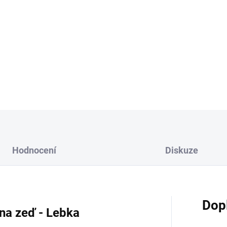
XL - výška
60 cm
Vyberte si kombinaci barvy a
Možnost přidání lepící pásky
DETAILNÍ INFORMACE
Hodnocení
Diskuze
Dop
na zeď - Lebka