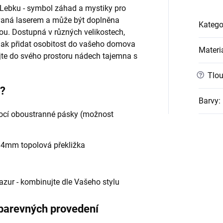
Lebku - symbol záhad a mystiky pro
ávaná laserem a může být doplněna
Katego
u. Dostupná v různých velikostech,
jak přidat osobitost do vašeho domova
Materi
jte do svého prostoru nádech tajemna s
?
Tlou
e?
Barvy
:
cí oboustranné pásky (možnost
- 4mm topolová překližka
 lazur - kombinujte dle Vašeho stylu
 barevných provedení