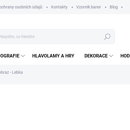
ochrany osobních údajů
Kontakty
Vzorník barev
Blog
Hledat
TOGRAFIE
HLAVOLAMY A HRY
DEKORACE
HOD
obraz - Lebka
ní
ZNAČKA:
WOODENPUZZLE.CZ
890 Kč
735,54 Kč
bez DPH
Měrná
BÍLÁ
cena: