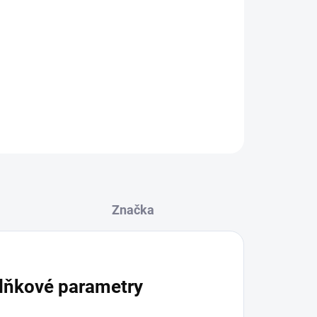
 velikosti podle Vašeho stylu
 přímo na produkt
ZEPTAT SE
Značka
lňkové parametry