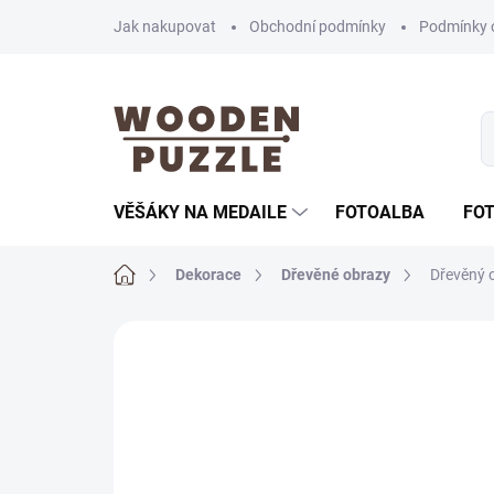
Přejít
Jak nakupovat
Obchodní podmínky
Podmínky 
na
obsah
VĚŠÁKY NA MEDAILE
FOTOALBA
FO
Domů
Dekorace
Dřevěné obrazy
Dřevěný 
Neohodnoceno
Podrobnosti hodnoce