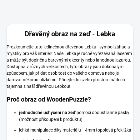
Dřevěný obraz na zeď - Lebka
Prozkoumejte tuto jedinečnou dřevěnou Lebku - symbol záhad a
mystiky pro váš interiér! Naše Lebka je ručně vyřezávaná laserem
a může být doplněna barevnými akcenty nebo lahodnou lazurou.
Dostupná v různých velikostech, tyto obrazy jsou dokonalým
způsobem, jak přidat osobitost do vašeho domova nebo je
darovat někomu blízkému. Přidejte do svého prostoru nádech
tajemna s naší dřevěnou Lebkou!
Proč obraz od WoodenPuzzle?
jednoduché uchycení na zeď
pomocí oboustranné pásky
(možnost přikoupení k produktu)
lehká manipulace díky materiálu - 4mm topolová překližka