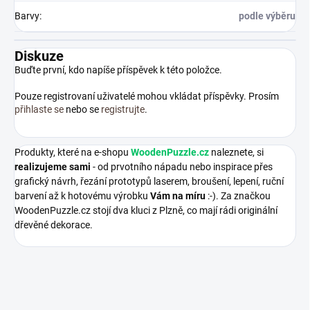
Barvy
:
podle výběru
Diskuze
Buďte první, kdo napíše příspěvek k této položce.
Pouze registrovaní uživatelé mohou vkládat příspěvky. Prosím
přihlaste se
nebo se
registrujte
.
Produkty, které na e-shopu
WoodenPuzzle.cz
naleznete, si
realizujeme sami
- od prvotního nápadu nebo inspirace přes
grafický návrh, řezání prototypů laserem, broušení, lepení, ruční
barvení až k hotovému výrobku
Vám na míru
:-). Za značkou
WoodenPuzzle.cz stojí dva kluci z Plzně, co mají rádi originální
dřevěné dekorace.