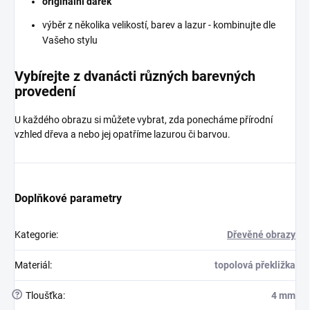
originální dárek
výběr z několika velikostí, barev a lazur - kombinujte dle
Vašeho stylu
Vybírejte z dvanácti různých barevných
provedení
U každého obrazu si můžete vybrat, zda ponecháme přírodní
vzhled dřeva a nebo jej opatříme lazurou či barvou.
Doplňkové parametry
Kategorie
:
Dřevěné obrazy
Materiál
:
topolová překližka
?
Tloušťka
:
4 mm