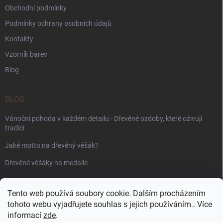
Obchodní podmínky
Podmínky ochrany osobních údajů
Kontakty
Vzorník barev
Blog
BLOG
Vánoční pohoda v každém detailu - Dřevěné ozdoby, které oživují
tradici
Jaké motto na dřevěný věšák?
Dřevěné věšáky na medaile
PŘIJÍMÁME ONLINE PLATBY
Tento web používá soubory cookie. Dalším procházením
tohoto webu vyjadřujete souhlas s jejich používáním.. Více
informací
zde
.