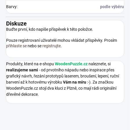
Barvy
:
podle výběru
Diskuze
Buďte první, kdo napíše příspěvek k této položce.
Pouze registrovaní uživatelé mohou vkládat příspěvky. Prosím
přihlaste se
nebo se
registrujte
.
Produkty, které na e-shopu
WoodenPuzzle.cz
naleznete, si
realizujeme sami
- od prvotního nápadu nebo inspirace přes
grafický návrh, řezání prototypů laserem, broušení, lepení, ruční
barvení až k hotovému výrobku
Vám na míru
:-). Za značkou
WoodenPuzzle.cz stojí dva kluci z Plzně, co mají rádi originální
dřevěné dekorace.