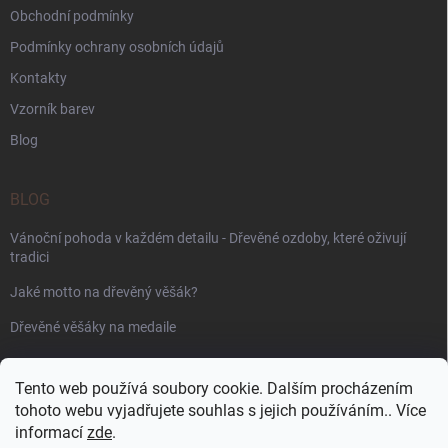
Obchodní podmínky
Podmínky ochrany osobních údajů
Kontakty
Vzorník barev
Blog
BLOG
Vánoční pohoda v každém detailu - Dřevěné ozdoby, které oživují
tradici
Jaké motto na dřevěný věšák?
Dřevěné věšáky na medaile
PŘIJÍMÁME ONLINE PLATBY
Tento web používá soubory cookie. Dalším procházením
tohoto webu vyjadřujete souhlas s jejich používáním.. Více
informací
zde
.