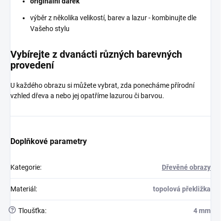
originální dárek
výběr z několika velikostí, barev a lazur - kombinujte dle
Vašeho stylu
Vybírejte z dvanácti různých barevných
provedení
U každého obrazu si můžete vybrat, zda ponecháme přírodní
vzhled dřeva a nebo jej opatříme lazurou či barvou.
Doplňkové parametry
Kategorie
:
Dřevěné obrazy
Materiál
:
topolová překližka
?
Tloušťka
:
4 mm