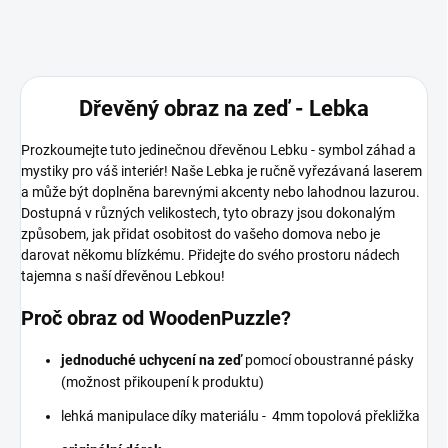
Dřevěný obraz na zeď - Lebka
Prozkoumejte tuto jedinečnou dřevěnou Lebku - symbol záhad a
mystiky pro váš interiér! Naše Lebka je ručně vyřezávaná laserem
a může být doplněna barevnými akcenty nebo lahodnou lazurou.
Dostupná v různých velikostech, tyto obrazy jsou dokonalým
způsobem, jak přidat osobitost do vašeho domova nebo je
darovat někomu blízkému. Přidejte do svého prostoru nádech
tajemna s naší dřevěnou Lebkou!
Proč obraz od WoodenPuzzle?
jednoduché uchycení na zeď
pomocí oboustranné pásky
(možnost přikoupení k produktu)
lehká manipulace díky materiálu - 4mm topolová překližka