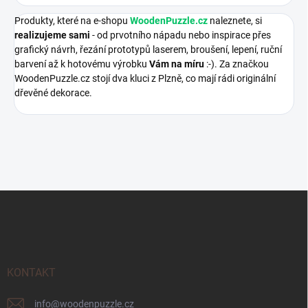
Produkty, které na e-shopu
WoodenPuzzle.cz
naleznete, si
realizujeme sami
- od prvotního nápadu nebo inspirace přes
grafický návrh, řezání prototypů laserem, broušení, lepení, ruční
barvení až k hotovému výrobku
Vám na míru
:-). Za značkou
WoodenPuzzle.cz stojí dva kluci z Plzně, co mají rádi originální
dřevěné dekorace.
Z
á
p
a
t
í
KONTAKT
info
@
woodenpuzzle.cz