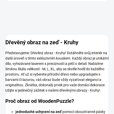
Dřevěný obraz na zeď - Kruhy
Představujeme: Dřevěný obraz - Kruhy! Dotáhněte svůj interiér na
další úroveň s tímto exkluzivním kouskem. Každý obraz je unikátní
dílo, vyřezávané laserem s precizností a péčí o detail. Nabízíme
širokou škálu velikostí - M, L, XL, aby se skvěle hodil do každého
prostoru. Ať už si vyberete přírodní dřevo nebo upgradujete s
barvami či lazurou, váš obraz bude vždy vyzařovat elegancí a
originalitou. Zkrátka, dokonalý prvek pro vaše domácí dekorace.
Užijte si jedinečný zážitek s našimi dřevěnými obrazy - Kruhy!
Proč obraz od WoodenPuzzle?
jednoduché uchycení na zeď
pomocí oboustranné pásky