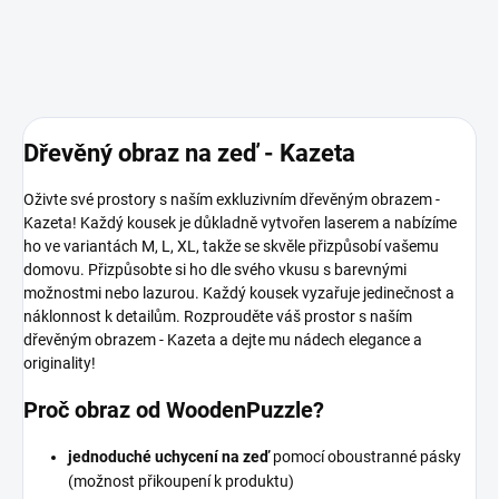
Dřevěný obraz na zeď - Kazeta
Oživte své prostory s naším exkluzivním dřevěným obrazem -
Kazeta! Každý kousek je důkladně vytvořen laserem a nabízíme
ho ve variantách M, L, XL, takže se skvěle přizpůsobí vašemu
domovu. Přizpůsobte si ho dle svého vkusu s barevnými
možnostmi nebo lazurou. Každý kousek vyzařuje jedinečnost a
náklonnost k detailům. Rozprouděte váš prostor s naším
dřevěným obrazem - Kazeta a dejte mu nádech elegance a
originality!
Proč obraz od WoodenPuzzle?
jednoduché uchycení na zeď
pomocí oboustranné pásky
(možnost přikoupení k produktu)