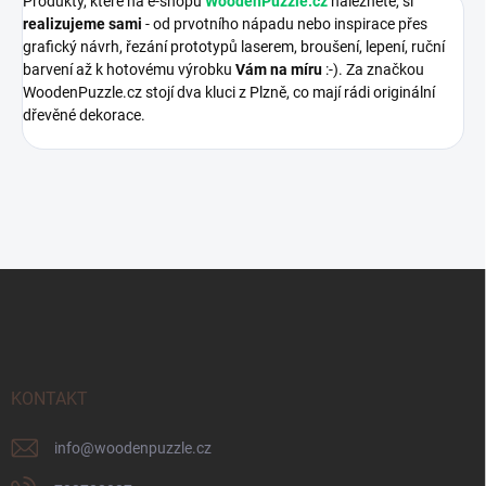
Produkty, které na e-shopu
WoodenPuzzle.cz
naleznete, si
realizujeme sami
- od prvotního nápadu nebo inspirace přes
grafický návrh, řezání prototypů laserem, broušení, lepení, ruční
barvení až k hotovému výrobku
Vám na míru
:-). Za značkou
WoodenPuzzle.cz stojí dva kluci z Plzně, co mají rádi originální
dřevěné dekorace.
Z
á
p
a
t
í
KONTAKT
info
@
woodenpuzzle.cz