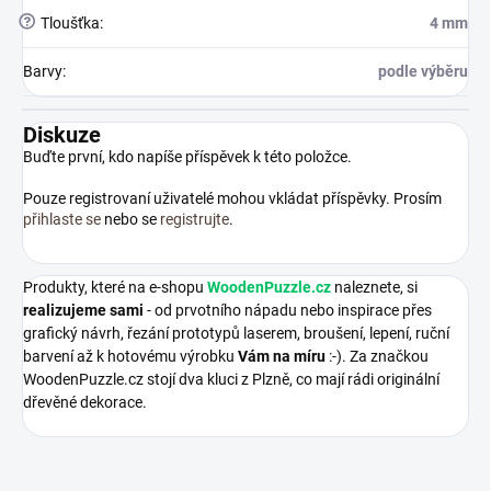
?
Tloušťka
:
4 mm
Barvy
:
podle výběru
Diskuze
Buďte první, kdo napíše příspěvek k této položce.
Pouze registrovaní uživatelé mohou vkládat příspěvky. Prosím
přihlaste se
nebo se
registrujte
.
Produkty, které na e-shopu
WoodenPuzzle.cz
naleznete, si
realizujeme sami
- od prvotního nápadu nebo inspirace přes
grafický návrh, řezání prototypů laserem, broušení, lepení, ruční
barvení až k hotovému výrobku
Vám na míru
:-). Za značkou
WoodenPuzzle.cz stojí dva kluci z Plzně, co mají rádi originální
dřevěné dekorace.