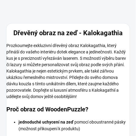
Dřevěný obraz na zeď - Kalokagathia
Prozkoumejte exkluzivní dřevěný obraz Kalokagathia, který
přináší do vašeho interiéru dotek elegance a jedinečnosti. Každý
kus je s precizností vyřezáván laserem. S možností výběru barev
či lazury si můžete personalizovat svůj obraz podle svých přání.
Kalokagathia je nejen estetickým prvkem, ale také zářivou
ukázkou řemeslného mistrovství. Přidejte do svého domova
dávku kouzla s tímto unikátním dílem, které zaujme každého
pozorovatele. Dopřejte si luxusní atmosféru s Kalokagathií a
udělejte svůj domov ještě osobitějším!
Proč obraz od WoodenPuzzle?
jednoduché uchycení na zeď
pomocí oboustranné pásky
(možnost přikoupení k produktu)