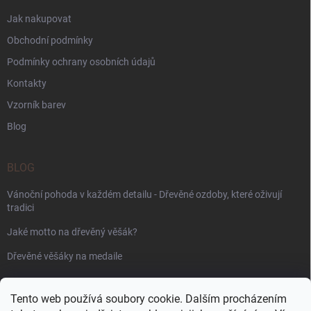
Jak nakupovat
Obchodní podmínky
Podmínky ochrany osobních údajů
Kontakty
Vzorník barev
Blog
BLOG
Vánoční pohoda v každém detailu - Dřevěné ozdoby, které oživují
tradici
Jaké motto na dřevěný věšák?
Dřevěné věšáky na medaile
PŘIJÍMÁME ONLINE PLATBY
Tento web používá soubory cookie. Dalším procházením