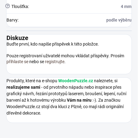
?
Tloušťka
:
4 mm
Barvy
:
podle výběru
Diskuze
Buďte první, kdo napíše příspěvek k této položce.
Pouze registrovaní uživatelé mohou vkládat příspěvky. Prosím
přihlaste se
nebo se
registrujte
.
Produkty, které na e-shopu
WoodenPuzzle.cz
naleznete, si
realizujeme sami
- od prvotního nápadu nebo inspirace přes
grafický návrh, řezání prototypů laserem, broušení, lepení, ruční
barvení až k hotovému výrobku
Vám na míru
:-). Za značkou
WoodenPuzzle.cz stojí dva kluci z Plzně, co mají rádi originální
dřevěné dekorace.