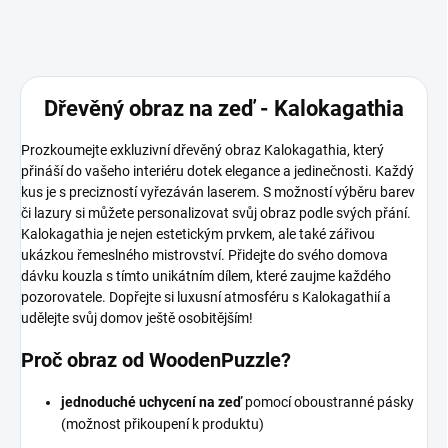
Dřevěný obraz na zeď - Kalokagathia
Prozkoumejte exkluzivní dřevěný obraz Kalokagathia, který
přináší do vašeho interiéru dotek elegance a jedinečnosti. Každý
kus je s precizností vyřezáván laserem. S možností výběru barev
či lazury si můžete personalizovat svůj obraz podle svých přání.
Kalokagathia je nejen estetickým prvkem, ale také zářivou
ukázkou řemeslného mistrovství. Přidejte do svého domova
dávku kouzla s tímto unikátním dílem, které zaujme každého
pozorovatele. Dopřejte si luxusní atmosféru s Kalokagathií a
udělejte svůj domov ještě osobitějším!
Proč obraz od WoodenPuzzle?
jednoduché uchycení na zeď
pomocí oboustranné pásky
(možnost přikoupení k produktu)