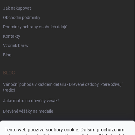
Jak nakupovat
Obchodní podmínky
Podmínky ochrany osobních údajů
Kontakty
Vzorník barev
Blog
BLOG
Vánoční pohoda v každém detailu - Dřevěné ozdoby, které oživují
tradici
Jaké motto na dřevěný věšák?
Dřevěné věšáky na medaile
PŘIJÍMÁME ONLINE PLATBY
Tento web používá soubory cookie. Dalším procházením