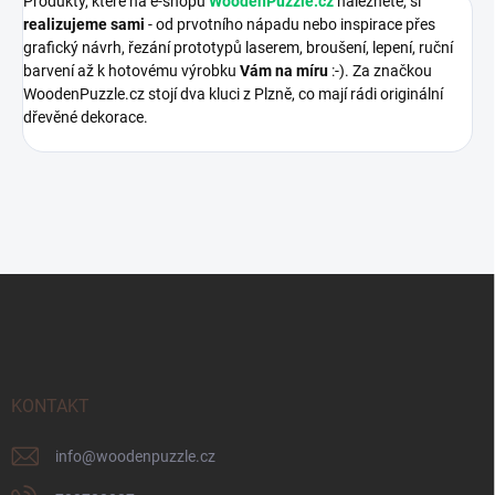
Produkty, které na e-shopu
WoodenPuzzle.cz
naleznete, si
realizujeme sami
- od prvotního nápadu nebo inspirace přes
grafický návrh, řezání prototypů laserem, broušení, lepení, ruční
barvení až k hotovému výrobku
Vám na míru
:-). Za značkou
WoodenPuzzle.cz stojí dva kluci z Plzně, co mají rádi originální
dřevěné dekorace.
Z
á
p
a
t
í
KONTAKT
info
@
woodenpuzzle.cz