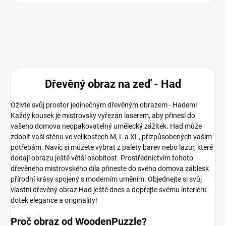
Dřevěný obraz na zeď - Had
Oživte svůj prostor jedinečným dřevěným obrazem - Hadem!
Každý kousek je mistrovsky vyřezán laserem, aby přinesl do
vašeho domova neopakovatelný umělecký zážitek. Had může
zdobit vaši stěnu ve velikostech M, L a XL, přizpůsobených vašim
potřebám. Navíc si můžete vybrat z palety barev nebo lazur, které
dodají obrazu ještě větší osobitost. Prostřednictvím tohoto
dřevěného mistrovského díla přineste do svého domova záblesk
přírodní krásy spojený s moderním uměním. Objednejte si svůj
vlastní dřevěný obraz Had ještě dnes a dopřejte svému interiéru
dotek elegance a originality!
Proč obraz od WoodenPuzzle?