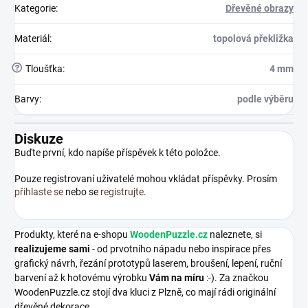
Kategorie
:
Dřevěné obrazy
Materiál
:
topolová překližka
?
Tloušťka
:
4 mm
Barvy
:
podle výběru
Diskuze
Buďte první, kdo napíše příspěvek k této položce.
Pouze registrovaní uživatelé mohou vkládat příspěvky. Prosím
přihlaste se
nebo se
registrujte
.
Produkty, které na e-shopu
WoodenPuzzle.cz
naleznete, si
realizujeme sami
- od prvotního nápadu nebo inspirace přes
grafický návrh, řezání prototypů laserem, broušení, lepení, ruční
barvení až k hotovému výrobku
Vám na míru
:-). Za značkou
WoodenPuzzle.cz stojí dva kluci z Plzně, co mají rádi originální
dřevěné dekorace.