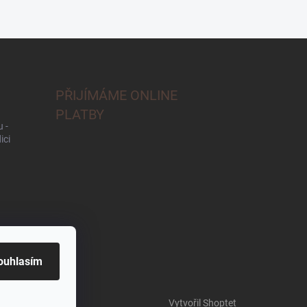
PŘIJÍMÁME ONLINE
PLATBY
 -
ici
ouhlasím
Vytvořil Shoptet