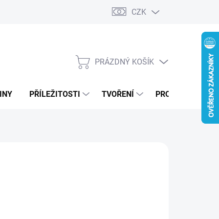
CZK
PRÁZDNÝ KOŠÍK
NÁKUPNÍ
KOŠÍK
INY
PŘÍLEŽITOSTI
TVOŘENÍ
PRO FIRMY
MODRÁ
ZELENÁ
DUBOVÁ LAZURA