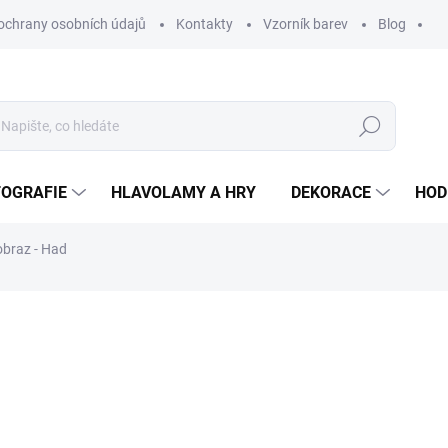
ochrany osobních údajů
Kontakty
Vzorník barev
Blog
Hledat
TOGRAFIE
HLAVOLAMY A HRY
DEKORACE
HOD
obraz - Had
ní
ZNAČKA:
WOODENPUZZLE.CZ
od
420 Kč
od
347,11 Kč
bez DPH
Měrná
BÍLÁ
cena: