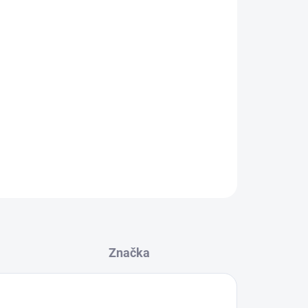
ce
30 cm
e
50 cm
lce
70 cm
 velikosti podle Vašeho stylu
 přímo na produkt
ZEPTAT SE
Značka