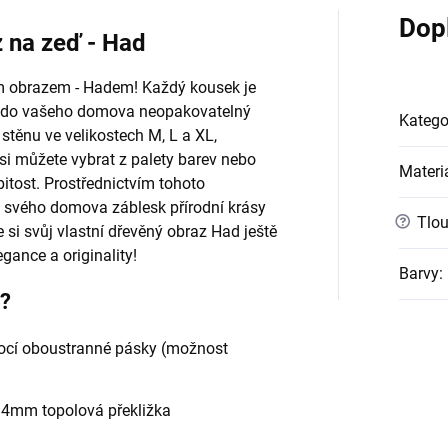
Dop
 na zeď - Had
ým obrazem - Hadem! Každý kousek je
sl do vašeho domova neopakovatelný
Katego
stěnu ve velikostech M, L a XL,
i můžete vybrat z palety barev nebo
Materi
obitost. Prostřednictvím tohoto
o svého domova záblesk přírodní krásy
?
Tlou
si svůj vlastní dřevěný obraz Had ještě
gance a originality!
Barvy
:
e?
cí oboustranné pásky (možnost
- 4mm topolová překližka