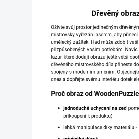
Dřevěný obraz
Oživte svůj prostor jedinečným dřevěn
mistrovsky vyřezán laserem, aby přine
umělecký zážitek. Had může zdobit vaši 
přizpůsobených vašim potřebám. Navíc s
lazur, které dodají obrazu ještě větší os
dřevěného mistrovského díla přineste d
spojený s moderním uměním. Objednejte 
dnes a dopřejte svému interiéru dotek ele
Proč obraz od WoodenPuzzl
jednoduché uchycení na zeď
pomo
přikoupení k produktu)
lehká manipulace díky materiálu 
originální dárek