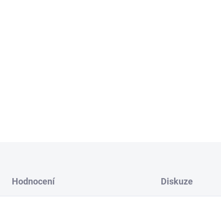
M - výška jednoho díl
L - výška jednoho dílc
XL - výška jednoho dí
Vyberte si kombinaci barvy a
Možnost přidání lepící pásky
DETAILNÍ INFORMACE
Hodnocení
Diskuze