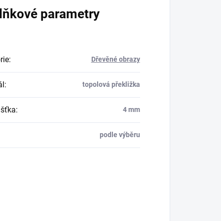
lňkové parametry
rie
:
Dřevěné obrazy
ál
:
topolová překližka
šťka
:
4 mm
podle výběru