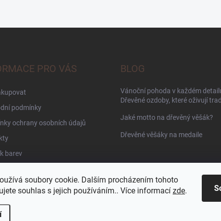
ORMACE PRO VÁS
BLOG
Vánoční pohoda v každém detailu
akupovat
Dřevěné ozdoby, které oživují trad
dní podmínky
Jaké motto na dřevěný věšák?
nky ochrany osobních údajů
Dřevěné věšáky na medaile
kty
k barev
oužívá soubory cookie. Dalším procházením tohoto
S
jete souhlas s jejich používáním.. Více informací
zde
.
í
azena.