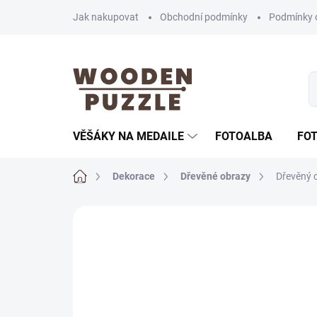
Přejít
Jak nakupovat
Obchodní podmínky
Podmínky 
na
obsah
VĚŠÁKY NA MEDAILE
FOTOALBA
FO
Domů
Dekorace
Dřevěné obrazy
Dřevěný 
Neohodnoceno
Podrobnosti hodnoce