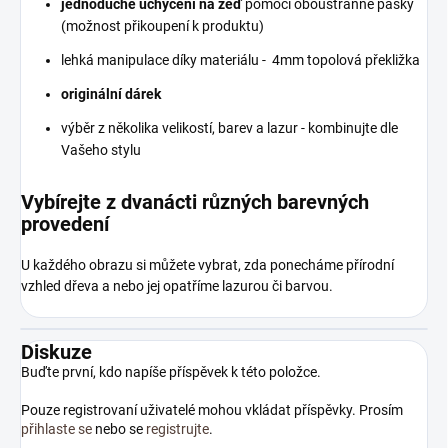
jednoduché uchycení na zeď
pomocí oboustranné pásky
(možnost přikoupení k produktu)
lehká manipulace díky materiálu - 4mm topolová překližka
originální dárek
výběr z několika velikostí, barev a lazur - kombinujte dle
Vašeho stylu
Vybírejte z dvanácti různých barevných
provedení
U každého obrazu si můžete vybrat, zda ponecháme přírodní
vzhled dřeva a nebo jej opatříme lazurou či barvou.
Diskuze
Buďte první, kdo napíše příspěvek k této položce.
Pouze registrovaní uživatelé mohou vkládat příspěvky. Prosím
přihlaste se
nebo se
registrujte
.