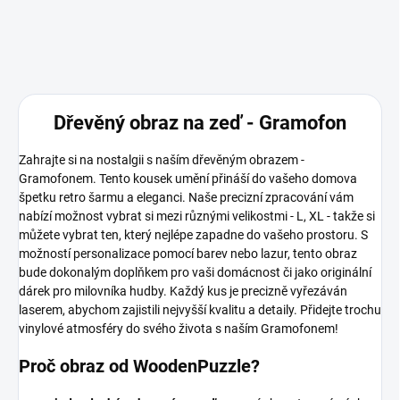
Dřevěný obraz na zeď - Gramofon
Zahrajte si na nostalgii s naším dřevěným obrazem -
Gramofonem. Tento kousek umění přináší do vašeho domova
špetku retro šarmu a eleganci. Naše precizní zpracování vám
nabízí možnost vybrat si mezi různými velikostmi - L, XL - takže si
můžete vybrat ten, který nejlépe zapadne do vašeho prostoru. S
možností personalizace pomocí barev nebo lazur, tento obraz
bude dokonalým doplňkem pro vaši domácnost či jako originální
dárek pro milovníka hudby. Každý kus je precizně vyřezáván
laserem, abychom zajistili nejvyšší kvalitu a detaily. Přidejte trochu
vinylové atmosféry do svého života s naším Gramofonem!
Proč obraz od WoodenPuzzle?