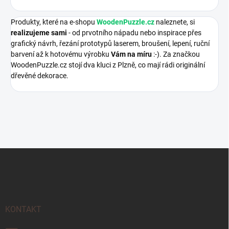
Produkty, které na e-shopu
WoodenPuzzle.cz
naleznete, si
realizujeme sami
- od prvotního nápadu nebo inspirace přes
grafický návrh, řezání prototypů laserem, broušení, lepení, ruční
barvení až k hotovému výrobku
Vám na míru
:-). Za značkou
WoodenPuzzle.cz stojí dva kluci z Plzně, co mají rádi originální
dřevěné dekorace.
Z
á
p
a
t
í
KONTAKT